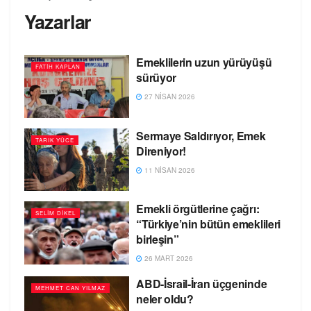
Yazarlar
Emeklilerin uzun yürüyüşü
FATIH KAPLAN
sürüyor
27 NISAN 2026
Sermaye Saldırıyor, Emek
TARIK YÜCE
Direniyor!
11 NISAN 2026
Emekli örgütlerine çağrı:
SELIM DIKEL
“Türkiye’nin bütün emeklileri
birleşin”
26 MART 2026
ABD-İsrail-İran üçgeninde
MEHMET CAN YILMAZ
neler oldu?