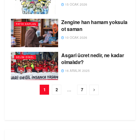
15 OCAK 2026
Zengine han hamam yoksula
FATIH KAPLAN
ot saman
10 OCAK 2026
Asgari ücret nedir, ne kadar
SELIM DIKEL
olmalıdır?
16 ARALIK 2025
1
2
…
7