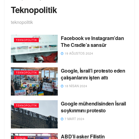
Teknopolitik
teknopolitik
Facebook ve Instagram’dan
TEKNOPOLITIK
The Cradle’a sansür
19 AĞUSTOS 2024
Google, İsrail’i protesto eden
TEKNOPOLITIK
çalışanlarını işten attı
18 NISAN 2024
Google mühendisinden İsrail
TEKNOPOLITIK
soykırımını protesto
7 MART 2024
ABD’li asker Filistin
DÜNYA