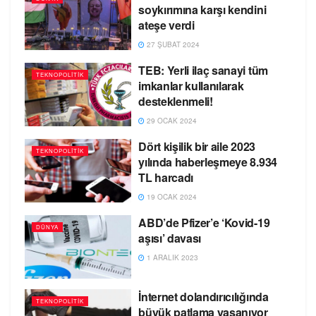
soykırımına karşı kendini
ateşe verdi
27 ŞUBAT 2024
TEB: Yerli ilaç sanayi tüm
TEKNOPOLITIK
imkanlar kullanılarak
desteklenmeli!
29 OCAK 2024
Dört kişilik bir aile 2023
TEKNOPOLITIK
yılında haberleşmeye 8.934
TL harcadı
19 OCAK 2024
ABD’de Pfizer’e ‘Kovid-19
DÜNYA
aşısı’ davası
1 ARALIK 2023
İnternet dolandırıcılığında
TEKNOPOLITIK
büyük patlama yaşanıyor