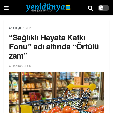
Anasayfa
Yurt
“Sağlıklı Hayata Katkı
Fonu” adı altında “Örtülü
zam”
4 Haziran 2026