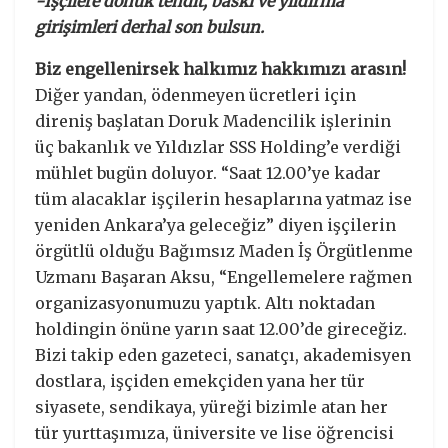
-İşçilere dönük tehdit, baskı ve yıldırma
girişimleri derhal son bulsun.
Biz engellenirsek halkımız hakkımızı arasın!
Diğer yandan, ödenmeyen ücretleri için
direniş başlatan Doruk Madencilik işlerinin
üç bakanlık ve Yıldızlar SSS Holding’e verdiği
mühlet bugün doluyor. “Saat 12.00’ye kadar
tüm alacaklar işçilerin hesaplarına yatmaz ise
yeniden Ankara’ya geleceğiz” diyen işçilerin
örgütlü olduğu Bağımsız Maden İş Örgütlenme
Uzmanı Başaran Aksu, “Engellemelere rağmen
organizasyonumuzu yaptık. Altı noktadan
holdingin önüne yarın saat 12.00’de gireceğiz.
Bizi takip eden gazeteci, sanatçı, akademisyen
dostlara, işçiden emekçiden yana her tür
siyasete, sendikaya, yüreği bizimle atan her
tür yurttaşımıza, üniversite ve lise öğrencisi