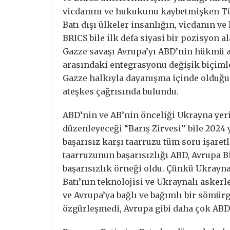
vicdanını ve hukukunu kaybetmişken Türk
Batı dışı ülkeler insanlığın, vicdanın v
BRICS bile ilk defa siyasi bir pozisyon 
Gazze savaşı Avrupa’yı ABD’nin hükmü al
arasındaki entegrasyonu değişik biçimle
Gazze halkıyla dayanışma içinde olduğu
ateşkes çağrısında bulundu.
ABD’nin ve AB’nin önceliği Ukrayna yeri
düzenleyeceği “Barış Zirvesi’’ bile 2024 
başarısız karşı taarruzu tüm soru işaret
taarruzunun başarısızlığı ABD, Avrupa Bi
başarısızlık örneği oldu. Çünkü Ukrayna t
Batı’nın teknolojisi ve Ukraynalı aske
ve Avrupa’ya bağlı ve bağımlı bir sömür
özgürleşmedi, Avrupa gibi daha çok ABD’