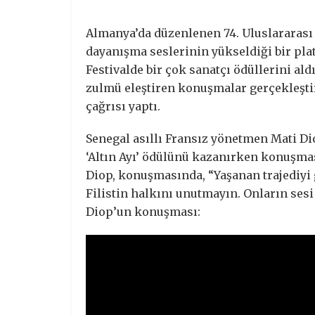
Almanya’da düzenlenen 74. Uluslararası B
dayanışma seslerinin yükseldiği bir pla
Festivalde bir çok sanatçı ödüllerini ald
zulmü eleştiren konuşmalar gerçekleştird
çağrısı yaptı.
Senegal asıllı Fransız yönetmen Mati Dio
‘Altın Ayı’ ödülünü kazanırken konuşması
Diop, konuşmasında, “Yaşanan trajediy
Filistin halkını unutmayın. Onların sesi
Diop’un konuşması: