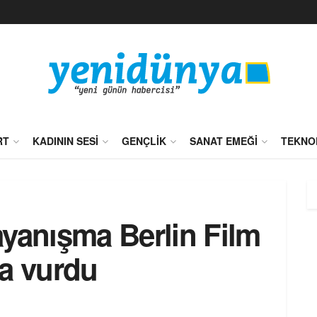
RT
KADININ SESI
GENÇLIK
SANAT EMEĞI
TEKNO
dayanışma Berlin Film
ga vurdu