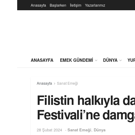
Anasayfa
Başlarken
İletişim
Yazarlarımız
ANASAYFA
EMEK GÜNDEMI
DÜNYA
YU
Anasayfa
Sanat Emeği
Filistin halkıyla 
Festivali’ne dam
28 Şubat 2024
-
Sanat Emeği
,
Dünya