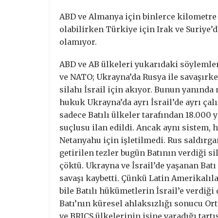
ABD ve Almanya için binlerce kilometre u
olabilirken Türkiye için Irak ve Suriye’d
olamıyor.
ABD ve AB ülkeleri yukarıdaki söylemle
ve NATO; Ukrayna’da Rusya ile savaşırke
silahı İsrail için akıyor. Bunun yanında 
hukuk Ukrayna’da ayrı İsrail’de ayrı çal
sadece Batılı ülkeler tarafından 18.000 
suçlusu ilan edildi. Ancak aynı sistem, h
Netanyahu için işletilmedi. Rus saldırgan
getirilen tezler bugün Batının verdiği si
çöktü. Ukrayna ve İsrail’de yaşanan Bat
savaşı kaybetti. Çünkü Latin Amerikalılar
bile Batılı hükümetlerin İsrail’e verdiğ
Batı’nın küresel ahlaksızlığı sonucu Or
ve BRICS ülkelerinin işine yaradığı tartı