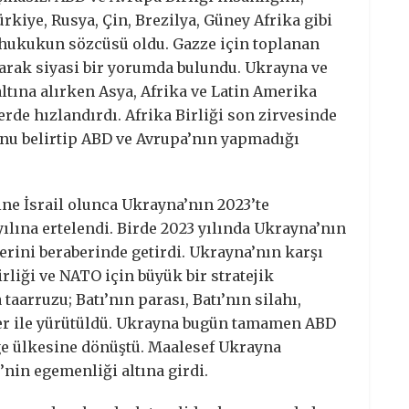
iye, Rusya, Çin, Brezilya, Güney Afrika gibi
e hukukun sözcüsü oldu. Gazze için toplanan
alarak siyasi bir yorumda bulundu. Ukrayna ve
tına alırken Asya, Afrika ve Latin Amerika
rde hızlandırdı. Afrika Birliği son zirvesinde
nu belirtip ABD ve Avrupa’nın yapmadığı
ne İsrail olunca Ukrayna’nın 2023’te
yılına ertelendi. Birde 2023 yılında Ukrayna’nın
lerini beraberinde getirdi. Ukrayna’nın karşı
rliği ve NATO için büyük bir stratejik
aarruzu; Batı’nın parası, Batı’nın silahı,
rler ile yürütüldü. Ukrayna bugün tamamen ABD
ge ülkesine dönüştü. Maalesef Ukrayna
nin egemenliği altına girdi.