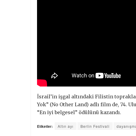
İsrail’in işgal altındaki Filistin toprak
Yok” (No Other Land) adlı film de, 74. Ul
“En iyi belgesel” ödülünü kazandı.
Etiketler:
Altın ayı
Berlin Festivali
dayanışm