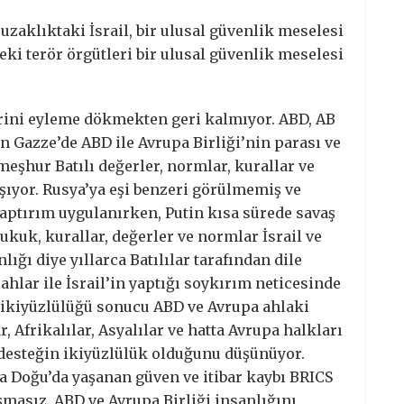
zaklıktaki İsrail, bir ulusal güvenlik meselesi
eki terör örgütleri bir ulusal güvenlik meselesi
rini eyleme dökmekten geri kalmıyor. ABD, AB
n Gazze’de ABD ile Avrupa Birliği’nin parası ve
meşhur Batılı değerler, normlar, kurallar ve
ışıyor. Rusya’ya eşi benzeri görülmemiş ve
yaptırım uygulanırken, Putin kısa sürede savaş
ukuk, kurallar, değerler ve normlar İsrail ve
lığı diye yıllarca Batılılar tarafından dile
lahlar ile İsrail’in yaptığı soykırım neticesinde
ı ikiyüzlülüğü sonucu ABD ve Avrupa ahlaki
, Afrikalılar, Asyalılar ve hatta Avrupa halkları
i desteğin ikiyüzlülük olduğunu düşünüyor.
ta Doğu’da yaşanan güven ve itibar kaybı BRICS
şmasız. ABD ve Avrupa Birliği insanlığını,