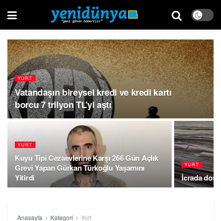
YURT
Vatandaşın bireysel kredi ve kredi kartı
borcu 7 trilyon TL’yi aştı
YURT
Kuyu Tipi Cezaevlerine Karşı 266 Gün Açlık
YURT
Grevi Yapan Gürkan Türkoğlu Yaşamını
Yitirdi
İcrada dosya
Anasayfa
Kategori
Yurt