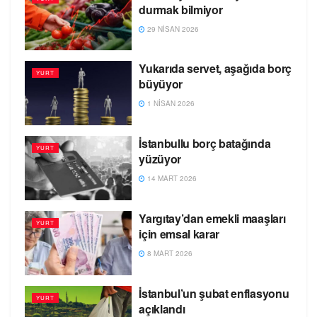
durmak bilmiyor
29 NISAN 2026
Yukarıda servet, aşağıda borç
YURT
büyüyor
1 NISAN 2026
İstanbullu borç batağında
YURT
yüzüyor
14 MART 2026
Yargıtay’dan emekli maaşları
YURT
için emsal karar
8 MART 2026
İstanbul’un şubat enflasyonu
YURT
açıklandı