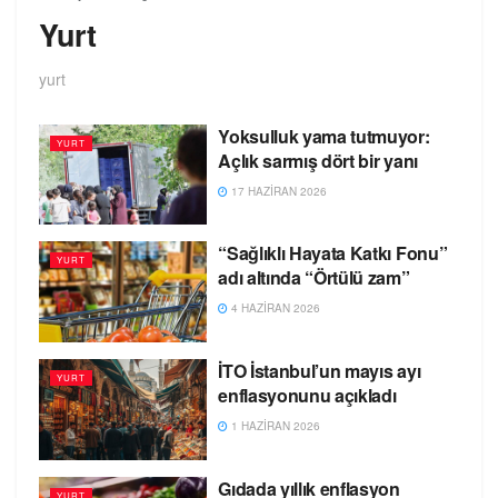
Yurt
yurt
Yoksulluk yama tutmuyor:
YURT
Açlık sarmış dört bir yanı
17 HAZIRAN 2026
“Sağlıklı Hayata Katkı Fonu”
YURT
adı altında “Örtülü zam”
4 HAZIRAN 2026
İTO İstanbul’un mayıs ayı
YURT
enflasyonunu açıkladı
1 HAZIRAN 2026
Gıdada yıllık enflasyon
YURT