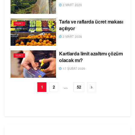
2 MART 2026
Tarla ve raflarda ücret makası
YURT
açılıyor
2 MART 2026
Kartlarda limit azaltımı çözüm
YURT
olacak mı?
17 ŞUBAT 2026
1
2
…
52