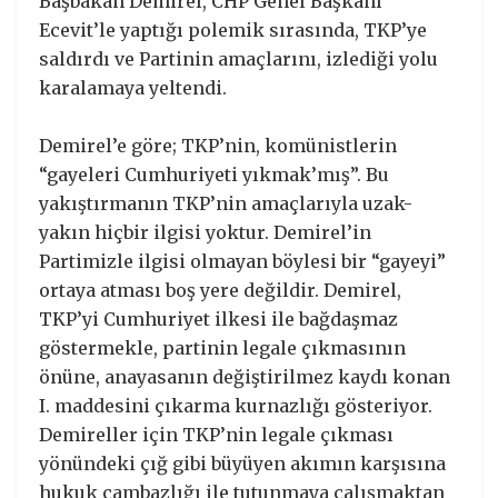
Başbakan Demirel, CHP Genel Başkanı
Ecevit’le yaptığı polemik sırasında, TKP’ye
saldırdı ve Partinin amaçlarını, izlediği yolu
karalamaya yeltendi.
Demirel’e göre; TKP’nin, komünistlerin
“gayeleri Cumhuriyeti yıkmak’mış”. Bu
yakıştırmanın TKP’nin amaçlarıyla uzak-
yakın hiçbir ilgisi yoktur. Demirel’in
Partimizle ilgisi olmayan böylesi bir “gayeyi”
ortaya atması boş yere değildir. Demirel,
TKP’yi Cumhuriyet ilkesi ile bağdaşmaz
göstermekle, partinin legale çıkmasının
önüne, anayasanın değiştirilmez kaydı konan
I. maddesini çıkarma kurnazlığı gösteriyor.
Demireller için TKP’nin legale çıkması
yönündeki çığ gibi büyüyen akımın karşısına
hukuk cambazlığı ile tutunmaya çalışmaktan