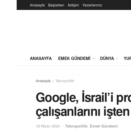
Anasayfa
Başlarken
İletişim
Yazarlarımız
ANASAYFA
EMEK GÜNDEMI
DÜNYA
YU
Anasayfa
Teknopolitik
Google, İsrail’i p
çalışanlarını işten 
18 Nisan 2024
-
Teknopolitik
,
Emek Gündemi