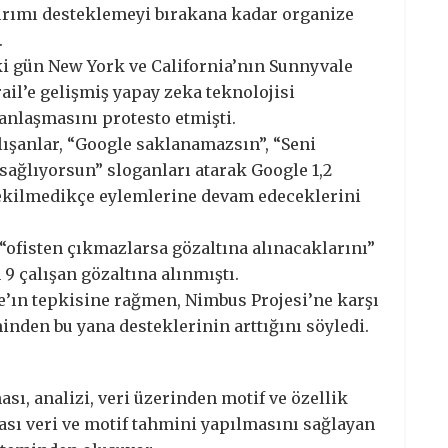
ykırımı desteklemeyi bırakana kadar organize
.
eki gün New York ve California’nın Sunnyvale
ail’e gelişmiş yapay zeka teknolojisi
anlaşmasını protesto etmişti.
lışanlar, “Google saklanamazsın”, “Seni
sağlıyorsun” sloganları atarak Google 1,2
ekilmedikçe eylemlerine devam edeceklerini
 “ofisten çıkmazlarsa gözaltına alınacaklarını”
9 çalışan gözaltına alınmıştı.
le’ın tepkisine rağmen, Nimbus Projesi’ne karşı
inden bu yana desteklerinin arttığını söyledi.
sı, analizi, veri üzerinden motif ve özellik
lası veri ve motif tahmini yapılmasını sağlayan