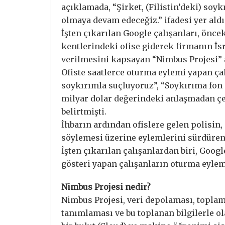
açıklamada, “Şirket, (Filistin’deki) so
olmaya devam edeceğiz.” ifadesi yer aldı
İşten çıkarılan Google çalışanları, önc
kentlerindeki ofise giderek firmanın İsr
verilmesini kapsayan “Nimbus Projesi” 
Ofiste saatlerce oturma eylemi yapan ça
soykırımla suçluyoruz”, “Soykırıma fon 
milyar dolar değerindeki anlaşmadan ç
belirtmişti.
İhbarın ardından ofislere gelen polisin,
söylemesi üzerine eylemlerini sürdüren 
İşten çıkarılan çalışanlardan biri, Goog
gösteri yapan çalışanların oturma eylem
Nimbus Projesi nedir?
Nimbus Projesi, veri depolaması, toplama
tanımlaması ve bu toplanan bilgilerle o