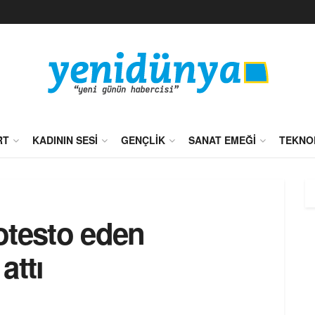
RT
KADININ SESI
GENÇLIK
SANAT EMEĞI
TEKNO
rotesto eden
attı