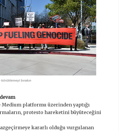
 körüklemeyi bırakın
 devam
se Medium platformu üzerinden yaptığı
armaların, protesto hareketini büyüteceğini
vazgeçirmeye kararlı olduğu vurgulanan