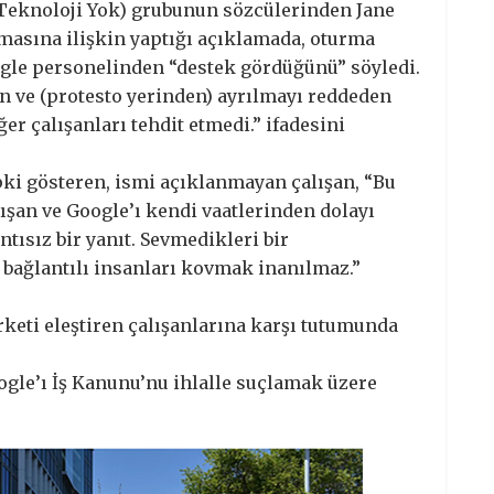
 Teknoloji Yok) grubunun sözcülerinden Jane
rmasına ilişkin yaptığı açıklamada, oturma
ogle personelinden “destek gördüğünü” söyledi.
n ve (protesto yerinden) ayrılmayı reddeden
er çalışanları tehdit etmedi.” ifadesini
epki gösteren, ismi açıklanmayan çalışan, “Bu
ışan ve Google’ı kendi vaatlerinden dolayı
tısız bir yanıt. Sevmedikleri bir
 bağlantılı insanları kovmak inanılmaz.”
irketi eleştiren çalışanlarına karşı tutumunda
ogle’ı İş Kanunu’nu ihlalle suçlamak üzere