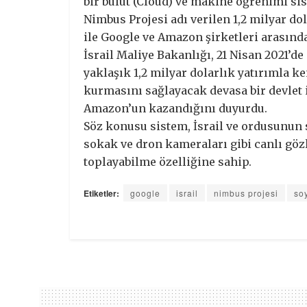
bir bulut (Cloud) ve makine öğrenimi si
Nimbus Projesi adı verilen 1,2 milyar do
ile Google ve Amazon şirketleri arasınd
İsrail Maliye Bakanlığı, 21 Nisan 2021’de
yaklaşık 1,2 milyar dolarlık yatırımla 
kurmasını sağlayacak devasa bir devlet 
Amazon’un kazandığını duyurdu.
Söz konusu sistem, İsrail ve ordusunun s
sokak ve dron kameraları gibi canlı gö
toplayabilme özelliğine sahip.
Etiketler:
google
israil
nimbus projesi
so