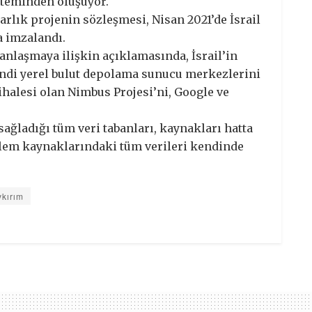
steminden oluşuyor.
larlık projenin sözleşmesi, Nisan 2021’de İsrail
a imzalandı.
 anlaşmaya ilişkin açıklamasında, İsrail’in
kendi yerel bulut depolama sunucu merkezlerini
ihalesi olan Nimbus Projesi’ni, Google ve
ağladığı tüm veri tabanları, kaynakları hatta
zlem kaynaklarındaki tüm verileri kendinde
ykırım