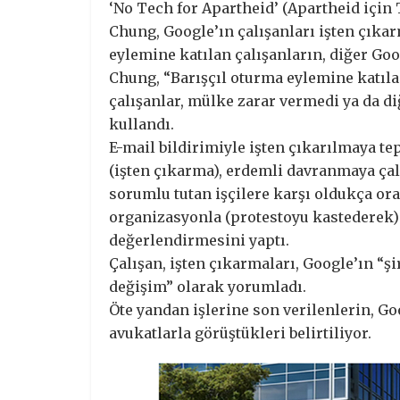
‘No Tech for Apartheid’ (Apartheid için
Chung, Google’ın çalışanları işten çıka
eylemine katılan çalışanların, diğer Go
Chung, “Barışçıl oturma eylemine katıla
çalışanlar, mülke zarar vermedi ya da diğ
kullandı.
E-mail bildirimiyle işten çıkarılmaya t
(işten çıkarma), erdemli davranmaya çal
sorumlu tutan işçilere karşı oldukça oran
organizasyonla (protestoyu kastederek)
değerlendirmesini yaptı.
Çalışan, işten çıkarmaları, Google’ın “ş
değişim” olarak yorumladı.
Öte yandan işlerine son verilenlerin, Go
avukatlarla görüştükleri belirtiliyor.