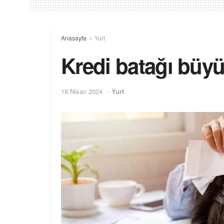
Anasayfa
Yurt
Kredi batağı büy
18 Nisan 2024
-
Yurt