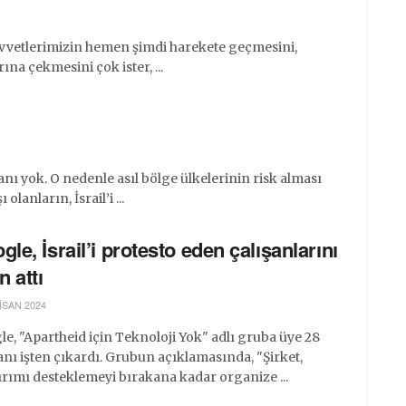
uvvetlerimizin hemen şimdi harekete geçmesini,
na çekmesini çok ister, ...
nı yok. O nedenle asıl bölge ülkelerinin risk alması
lanların, İsrail’i ...
gle, İsrail’i protesto eden çalışanlarını
n attı
ISAN 2024
e, "Apartheid için Teknoloji Yok" adlı gruba üye 28
anı işten çıkardı. Grubun açıklamasında, "Şirket,
rımı desteklemeyi bırakana kadar organize ...