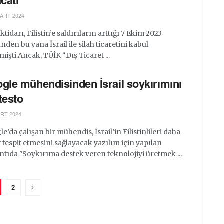
acatı
ART 2024
ktidarı, Filistin’e saldırıların arttığı 7 Ekim 2023
den bu yana İsrail ile silah ticaretini kabul
işti.Ancak, TÜİK “Dış Ticaret ...
gle mühendisinden İsrail soykırımını
testo
RT 2024
e’da çalışan bir mühendis, İsrail’in Filistinlileri daha
 tespit etmesini sağlayacak yazılım için yapılan
ntıda "Soykırıma destek veren teknolojiyi üretmek ...
2