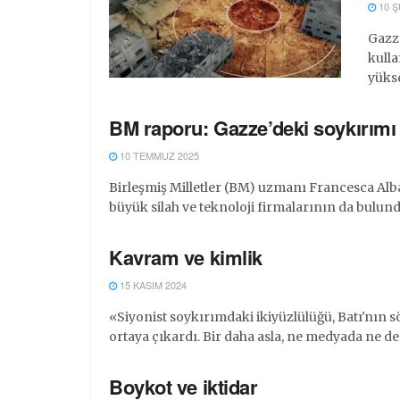
10 Ş
Gazze
kull
yükse
BM raporu: Gazze’deki soykırımı 6
10 TEMMUZ 2025
Birleşmiş Milletler (BM) uzmanı Francesca Alb
büyük silah ve teknoloji firmalarının da bulundu
Kavram ve kimlik
15 KASIM 2024
«Siyonist soykırımdaki ikiyüzlülüğü, Batı'nın 
ortaya çıkardı. Bir daha asla, ne medyada ne de 
Boykot ve iktidar