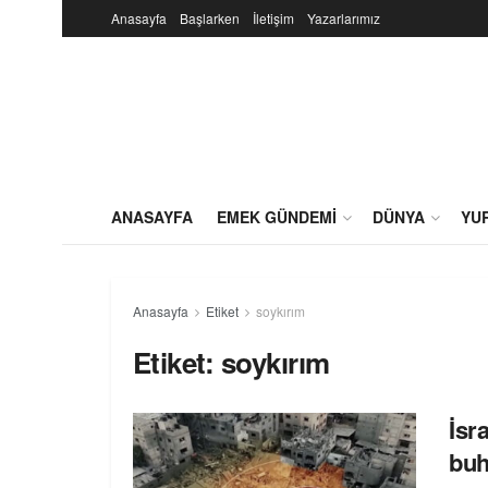
Anasayfa
Başlarken
İletişim
Yazarlarımız
ANASAYFA
EMEK GÜNDEMI
DÜNYA
YU
Anasayfa
Etiket
soykırım
Etiket:
soykırım
İsr
buh