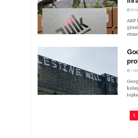
ihr
29 M
AKP i
günün
etmem
Goo
pro
7 MA
Googl
kolay
topla
1