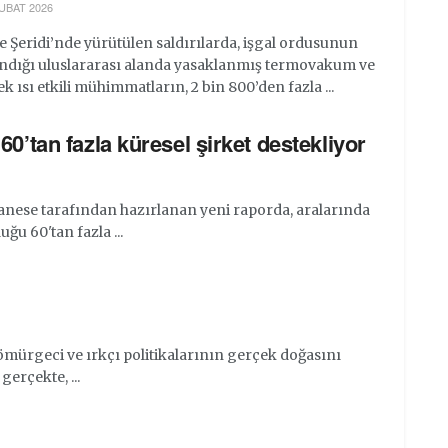
UBAT 2026
 Şeridi’nde yürütülen saldırılarda, işgal ordusunun
andığı uluslararası alanda yasaklanmış termovakum ve
k ısı etkili mühimmatların, 2 bin 800’den fazla ...
0’tan fazla küresel şirket destekliyor
anese tarafından hazırlanan yeni raporda, aralarında
ğu 60'tan fazla ...
sömürgeci ve ırkçı politikalarının gerçek doğasını
gerçekte, ...