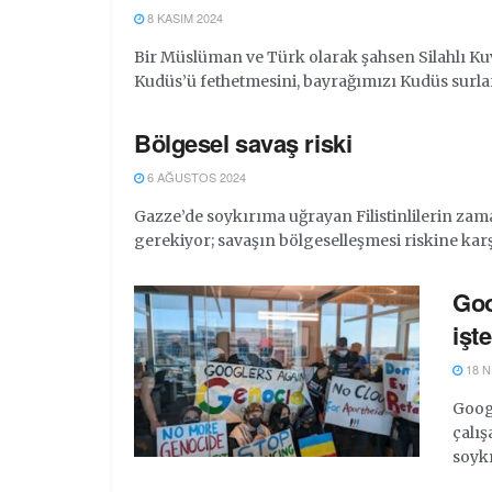
8 KASIM 2024
Bir Müslüman ve Türk olarak şahsen Silahlı K
Kudüs’ü fethetmesini, bayrağımızı Kudüs surları
Bölgesel savaş riski
6 AĞUSTOS 2024
Gazze’de soykırıma uğrayan Filistinlilerin zama
gerekiyor; savaşın bölgeselleşmesi riskine karşı o
Goo
işte
18 N
Googl
çalış
soykı