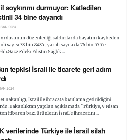
ail soykırımı durmuyor: Katledilen
istinli 34 bine dayandı
ISAN 2024
l ordusunun düzenlediği saldırılarda hayatını kaybeden
tinli sayısı 33 bin 843'e, yaralı sayısı da 76 bin 575'e
ldi.Gazze'deki Filistin Sağlık ...
ın tepkisi İsrail ile ticarete geri adım
rdı
SAN 2024
et Bakanlığı, İsrail ile ihracata kısıtlama getirildiğini
rdu. Bakanlıktan yapılan açıklamada "Türkiye, 9 Nisan
ten itibaren bazı ürünlerin İsrail'e ihracatını ...
K verilerinde Türkiye ile İsrail silah