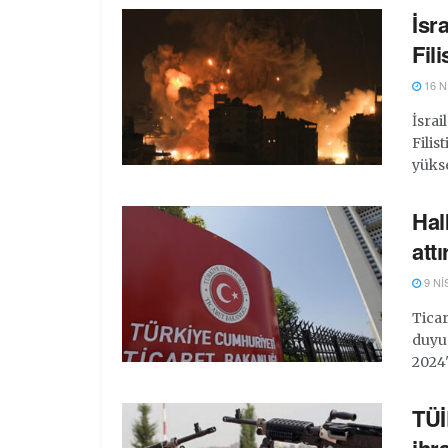
İsr
Fil
16 N
İsrai
Filis
yükse
Halk
attı
9 NI
Ticar
duyu
2024'
TÜİ