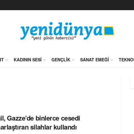
RT
KADININ SESI
GENÇLIK
SANAT EMEĞI
TEKNO
ail, Gazze’de binlerce cesedi
arlaştıran silahlar kullandı