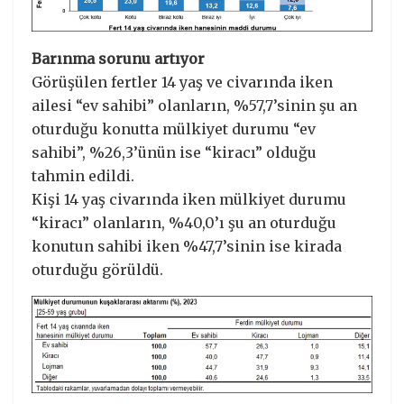
Barınma sorunu artıyor
Görüşülen fertler 14 yaş ve civarında iken
ailesi “ev sahibi” olanların, %57,7’sinin şu an
oturduğu konutta mülkiyet durumu “ev
sahibi”, %26,3’ünün ise “kiracı” olduğu
tahmin edildi.
Kişi 14 yaş civarında iken mülkiyet durumu
“kiracı” olanların, %40,0’ı şu an oturduğu
konutun sahibi iken %47,7’sinin ise kirada
oturduğu görüldü.