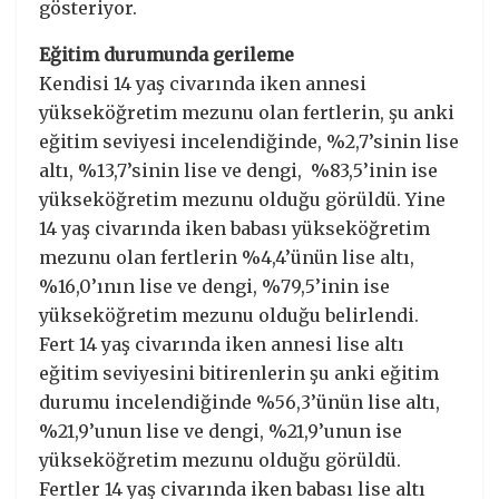
gösteriyor.
Eğitim durumunda gerileme
Kendisi 14 yaş civarında iken annesi
yükseköğretim mezunu olan fertlerin, şu anki
eğitim seviyesi incelendiğinde, %2,7’sinin lise
altı, %13,7’sinin lise ve dengi, %83,5’inin ise
yükseköğretim mezunu olduğu görüldü. Yine
14 yaş civarında iken babası yükseköğretim
mezunu olan fertlerin %4,4’ünün lise altı,
%16,0’ının lise ve dengi, %79,5’inin ise
yükseköğretim mezunu olduğu belirlendi.
Fert 14 yaş civarında iken annesi lise altı
eğitim seviyesini bitirenlerin şu anki eğitim
durumu incelendiğinde %56,3’ünün lise altı,
%21,9’unun lise ve dengi, %21,9’unun ise
yükseköğretim mezunu olduğu görüldü.
Fertler 14 yaş civarında iken babası lise altı