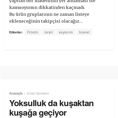
yapılan bor madeninin yer almaması ise
kamuoyunun dikkatinden kaçmadı.
Bu ürün gruplarının ne zaman listeye
ekleneceğinin takipçisi olacağız…
Etiketler:
Filistin
israil
soykırım
ticaret
Anasayfa
Emek Gündemi
Yoksulluk da kuşaktan
kuşağa geçiyor