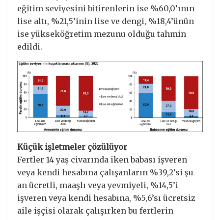
eğitim seviyesini bitirenlerin ise %60,0’ının
lise altı, %21,5’inin lise ve dengi, %18,4’ünün
ise yükseköğretim mezunu olduğu tahmin
edildi.
Küçük işletmeler çözülüyor
Fertler 14 yaş civarında iken babası işveren
veya kendi hesabına çalışanların %39,2’si şu
an ücretli, maaşlı veya yevmiyeli, %14,5’i
işveren veya kendi hesabına, %5,6’sı ücretsiz
aile işçisi olarak çalışırken bu fertlerin