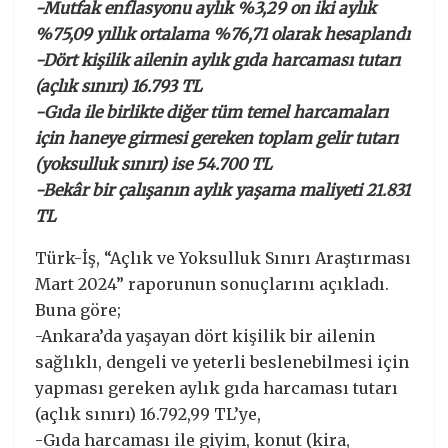
-Mutfak enflasyonu aylık %3,29 on iki aylık
%75,09 yıllık ortalama %76,71 olarak hesaplandı
-Dört kişilik ailenin aylık gıda harcaması tutarı
(açlık sınırı) 16.793 TL
-Gıda ile birlikte diğer tüm temel harcamaları
için haneye girmesi gereken toplam gelir tutarı
(yoksulluk sınırı) ise 54.700 TL
-Bekâr bir çalışanın aylık yaşama maliyeti 21.831
TL
Türk-İş, “Açlık ve Yoksulluk Sınırı Araştırması
Mart 2024” raporunun sonuçlarını açıkladı.
Buna göre;
-Ankara’da yaşayan dört kişilik bir ailenin
sağlıklı, dengeli ve yeterli beslenebilmesi için
yapması gereken aylık gıda harcaması tutarı
(açlık sınırı) 16.792,99 TL’ye,
-Gıda harcaması ile giyim, konut (kira,