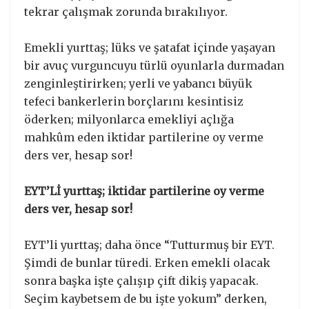
tekrar çalışmak zorunda bırakılıyor.
Emekli yurttaş; lüks ve şatafat içinde yaşayan
bir avuç vurguncuyu türlü oyunlarla durmadan
zenginleştirirken; yerli ve yabancı büyük
tefeci bankerlerin borçlarını kesintisiz
öderken; milyonlarca emekliyi açlığa
mahkûm eden iktidar partilerine oy verme
ders ver, hesap sor!
EYT’Lİ yurttaş; iktidar partilerine oy verme
ders ver, hesap sor!
EYT’li yurttaş; daha önce “Tutturmuş bir EYT.
Şimdi de bunlar türedi. Erken emekli olacak
sonra başka işte çalışıp çift dikiş yapacak.
Seçim kaybetsem de bu işte yokum” derken,