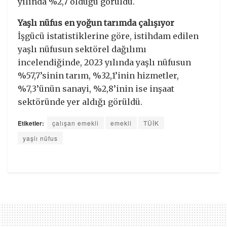
yılında %2,7 olduğu görüldü.
Yaşlı nüfus en yoğun tarımda çalışıyor
İşgücü istatistiklerine göre, istihdam edilen
yaşlı nüfusun sektörel dağılımı
incelendiğinde, 2023 yılında yaşlı nüfusun
%57,7’sinin tarım, %32,1’inin hizmetler,
%7,3’ünün sanayi, %2,8’inin ise inşaat
sektöründe yer aldığı görüldü.
Etiketler:
çalışan emekli
emekli
TÜİK
yaşlı nüfus