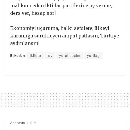
mahkum eden iktidar partilerine oy verme,
ders ver, hesap sor!
Ekonomiyi uçuruma, halkı sefalete, ülkeyi
karanlığa sürükleyen ampul patlasın, Türkiye
aydınlansın!
Etiketler:
iktidar
oy
yerel seçim
yurttaş
Anasayfa
Yurt