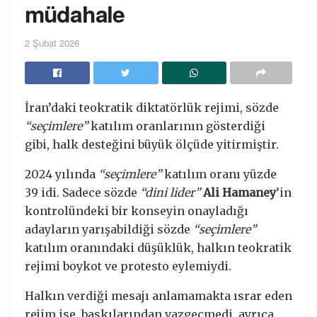
müdahale
2 Şubat 2026
İran’daki teokratik diktatörlük rejimi, sözde
“seçimlere”
katılım oranlarının gösterdiği
gibi, halk desteğini büyük ölçüde yitirmiştir.
2024 yılında
“seçimlere”
katılım oranı yüzde
39 idi. Sadece sözde
“dini lider”
Ali Hamaney
’in
kontrolündeki bir konseyin onayladığı
adayların yarışabildiği sözde
“seçimlere”
katılım oranındaki düşüklük, halkın teokratik
rejimi boykot ve protesto eylemiydi.
Halkın verdiği mesajı anlamamakta ısrar eden
rejim ise, baskılarından vazgeçmedi, ayrıca