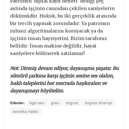
​Patronun ‘dijital kayıt defteri’ dediği şey,
aslında işçinin canından çekilen saniyelerin
dökümüdür. Hukuk, bu iki gerçeklik arasında
bir tercih yapmak zorundadır: Ya patronun
ruhsuz algoritmalarını koruyacak ya da
işçinin insan haysiyetini. Bizim tarafımız
bellidir: İnsan makine değildir, hayat
saniyelere bölünerek satılamaz!
Not: Direniş devam ediyor, dayanışma yaşatır. Bu
sömürü çarkına karşı işçinin sesine ses olalım,
haklı taleplerini her mecrada haykıralım ve
dayanışmayı büyütelim.
Etiketler:
dgd-sen
grev
migros
migros direnişi
sendika hakkı