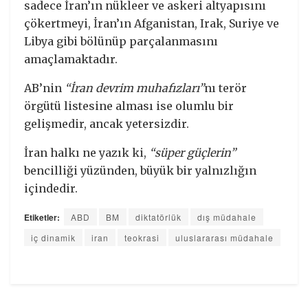
sadece İran’ın nükleer ve askeri altyapısını
çökertmeyi, İran’ın Afganistan, Irak, Suriye ve
Libya gibi bölünüp parçalanmasını
amaçlamaktadır.
AB’nin
“İran devrim muhafızları”
nı terör
örgütü listesine alması ise olumlu bir
gelişmedir, ancak yetersizdir.
İran halkı ne yazık ki,
“süper güçlerin”
bencilliği yüzünden, büyük bir yalnızlığın
içindedir.
Etiketler:
ABD
BM
diktatörlük
dış müdahale
iç dinamik
iran
teokrasi
uluslararası müdahale