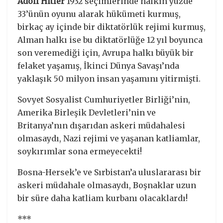
Adolf Hitler
1932 seçimlerinde halkın yüzde
33’ünün oyunu alarak hükümeti kurmuş,
birkaç ay içinde bir diktatörlük rejimi kurmuş,
Alman halkı ise bu diktatörlüğe 12 yıl boyunca
son veremediği için, Avrupa halkı büyük bir
felaket yaşamış, İkinci Dünya Savaşı’nda
yaklaşık 50 milyon insan yaşamını yitirmişti.
Sovyet Sosyalist Cumhuriyetler Birliği’nin,
Amerika Birleşik Devletleri’nin ve
Britanya’nın dışarıdan askeri müdahalesi
olmasaydı, Nazi rejimi ve yaşanan katliamlar,
soykırımlar sona ermeyecekti!
Bosna-Hersek’e ve Sırbistan’a uluslararası bir
askeri müdahale olmasaydı, Boşnaklar uzun
bir süre daha katliam kurbanı olacaklardı!
***