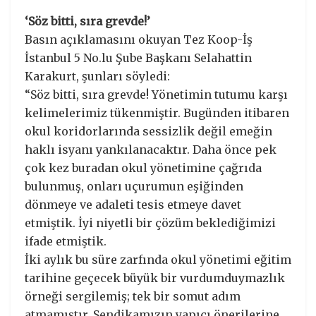
‘Söz bitti, sıra grevde!’
Basın açıklamasını okuyan Tez Koop-İş
İstanbul 5 No.lu Şube Başkanı Selahattin
Karakurt, şunları söyledi:
“Söz bitti, sıra grevde! Yönetimin tutumu karşı
kelimelerimiz tükenmiştir. Bugünden itibaren
okul koridorlarında sessizlik değil emeğin
haklı isyanı yankılanacaktır. Daha önce pek
çok kez buradan okul yönetimine çağrıda
bulunmuş, onları uçurumun eşiğinden
dönmeye ve adaleti tesis etmeye davet
etmiştik. İyi niyetli bir çözüm beklediğimizi
ifade etmiştik.
İki aylık bu süre zarfında okul yönetimi eğitim
tarihine geçecek büyük bir vurdumduymazlık
örneği sergilemiş; tek bir somut adım
atmamıştır. Sendikamızın yapıcı önerilerine