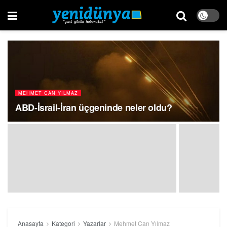
MEHMET CAN YILMAZ
ABD-İsrail-İran üçgeninde neler oldu?
Anasayfa
Kategori
Yazarlar
Mehmet Can Yılmaz