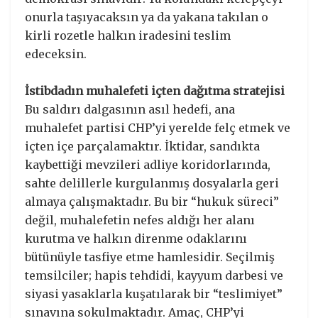
onurla taşıyacaksın ya da yakana takılan o
kirli rozetle halkın iradesini teslim
edeceksin.
İstibdadın muhalefeti içten dağıtma stratejisi
​Bu saldırı dalgasının asıl hedefi, ana
muhalefet partisi CHP’yi yerelde felç etmek ve
içten içe parçalamaktır. İktidar, sandıkta
kaybettiği mevzileri adliye koridorlarında,
sahte delillerle kurgulanmış dosyalarla geri
almaya çalışmaktadır. Bu bir “hukuk süreci”
değil, muhalefetin nefes aldığı her alanı
kurutma ve halkın direnme odaklarını
bütünüyle tasfiye etme hamlesidir. Seçilmiş
temsilciler; hapis tehdidi, kayyum darbesi ve
siyasi yasaklarla kuşatılarak bir “teslimiyet”
sınavına sokulmaktadır. Amaç, CHP’yi