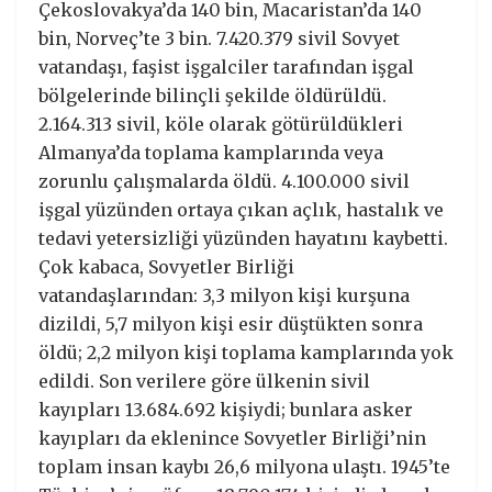
Çekoslovakya’da 140 bin, Macaristan’da 140
bin, Norveç’te 3 bin. 7.420.379 sivil Sovyet
vatandaşı, faşist işgalciler tarafından işgal
bölgelerinde bilinçli şekilde öldürüldü.
2.164.313 sivil, köle olarak götürüldükleri
Almanya’da toplama kamplarında veya
zorunlu çalışmalarda öldü. 4.100.000 sivil
işgal yüzünden ortaya çıkan açlık, hastalık ve
tedavi yetersizliği yüzünden hayatını kaybetti.
Çok kabaca, Sovyetler Birliği
vatandaşlarından: 3,3 milyon kişi kurşuna
dizildi, 5,7 milyon kişi esir düştükten sonra
öldü; 2,2 milyon kişi toplama kamplarında yok
edildi. Son verilere göre ülkenin sivil
kayıpları 13.684.692 kişiydi; bunlara asker
kayıpları da eklenince Sovyetler Birliği’nin
toplam insan kaybı 26,6 milyona ulaştı. 1945’te