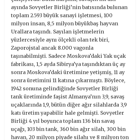
ayında Sovyetler Birliği’nin batısında bulunan
toplam 2.593 büyük sanayi işletmesi, 100
milyon insan, 8,5 milyon büyükbaş hayvan
Urallara taşındı. Sayılan işletmelerin
yüzlercesiyle aynı ölçekli olan tek biri,
Zaporojstal ancak 8.000 vagonla
taşınabilmişti. Sadece Moskova’daki Yak uçak
fabrikası, 1,5 ayda Sibirya’ya taşındıktan üç ay
sonra Moskova’daki üretimine yetişmiş, 11 ay
sonra üretimini 11 katına çıkarmıştı. Böylece,
1942 sonuna gelindiğinde Sovyetler Birliği
tank üretiminde faşist Almanya’nın 3,9, savaş
uçaklarında 1,9, bütün diğer ağır silahlarda 3,9
katı üretim yapabilir hale gelmişti. Sovyetler
Birliği 4 yıl boyunca toplam 136 bin savaş
uçağı, 103 bin tank, 360 bin ağır silah, 300 bin
havan, 20 milyon piyade silahı ve 8 milyon ton