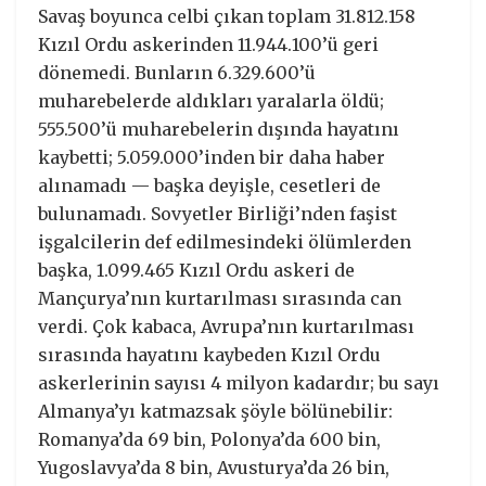
Savaş boyunca celbi çıkan toplam 31.812.158
Kızıl Ordu askerinden 11.944.100’ü geri
dönemedi. Bunların 6.329.600’ü
muharebelerde aldıkları yaralarla öldü;
555.500’ü muharebelerin dışında hayatını
kaybetti; 5.059.000’inden bir daha haber
alınamadı — başka deyişle, cesetleri de
bulunamadı. Sovyetler Birliği’nden faşist
işgalcilerin def edilmesindeki ölümlerden
başka, 1.099.465 Kızıl Ordu askeri de
Mançurya’nın kurtarılması sırasında can
verdi. Çok kabaca, Avrupa’nın kurtarılması
sırasında hayatını kaybeden Kızıl Ordu
askerlerinin sayısı 4 milyon kadardır; bu sayı
Almanya’yı katmazsak şöyle bölünebilir:
Romanya’da 69 bin, Polonya’da 600 bin,
Yugoslavya’da 8 bin, Avusturya’da 26 bin,