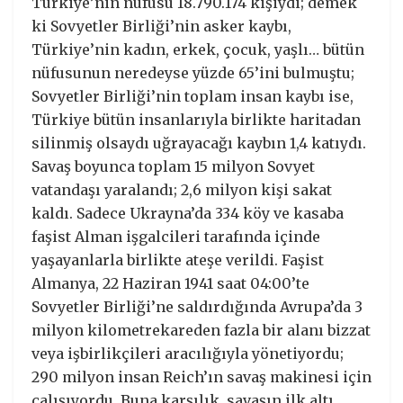
Türkiye’nin nüfusu 18.790.174 kişiydi; demek
ki Sovyetler Birliği’nin asker kaybı,
Türkiye’nin kadın, erkek, çocuk, yaşlı… bütün
nüfusunun neredeyse yüzde 65’ini bulmuştu;
Sovyetler Birliği’nin toplam insan kaybı ise,
Türkiye bütün insanlarıyla birlikte haritadan
silinmiş olsaydı uğrayacağı kaybın 1,4 katıydı.
Savaş boyunca toplam 15 milyon Sovyet
vatandaşı yaralandı; 2,6 milyon kişi sakat
kaldı. Sadece Ukrayna’da 334 köy ve kasaba
faşist Alman işgalcileri tarafında içinde
yaşayanlarla birlikte ateşe verildi. Faşist
Almanya, 22 Haziran 1941 saat 04:00’te
Sovyetler Birliği’ne saldırdığında Avrupa’da 3
milyon kilometrekareden fazla bir alanı bizzat
veya işbirlikçileri aracılığıyla yönetiyordu;
290 milyon insan Reich’ın savaş makinesi için
çalışıyordu. Buna karşılık, savaşın ilk altı