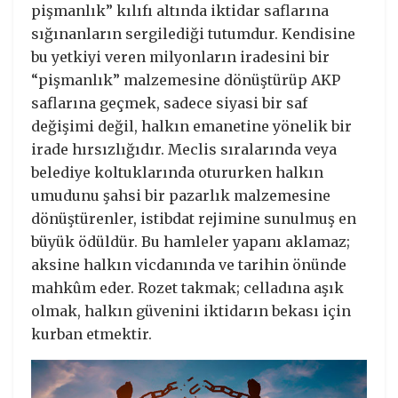
pişmanlık” kılıfı altında iktidar saflarına
sığınanların sergilediği tutumdur. Kendisine
bu yetkiyi veren milyonların iradesini bir
“pişmanlık” malzemesine dönüştürüp AKP
saflarına geçmek, sadece siyasi bir saf
değişimi değil, halkın emanetine yönelik bir
irade hırsızlığıdır. Meclis sıralarında veya
belediye koltuklarında otururken halkın
umudunu şahsi bir pazarlık malzemesine
dönüştürenler, istibdat rejimine sunulmuş en
büyük ödüldür. Bu hamleler yapanı aklamaz;
aksine halkın vicdanında ve tarihin önünde
mahkûm eder. Rozet takmak; celladına aşık
olmak, halkın güvenini iktidarın bekası için
kurban etmektir.