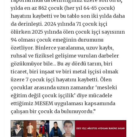
raporlarında da belirttiğimiz üzere son on üç
yılda en az 862 çocuk (her yıl 64-65 çocuk)
hayatını kaybetti ve bu tablo son iki yılda daha
da derinleşti. 2024 yılında 71 çocuk işçi
ölürken 2025 yılında ölen çocuk işçi sayısının
94 olması çocuk emeğinin durumunu
özetliyor. Binlerce yaralanma, uzuv kaybı,
ruhsal ve fiziksel gelişime vurulan darbeler
gözükmüyor bile… Bu ay dördü tarım, biri
ticaret, biri inşaat ve biri metal işçisi olmak
üzere 7 çocuk işçi hayatını kaybetti. Ölen
çocuklar arasında uzun zamandır ‘mesleki
eğitim değil çocuk işçilik’ diye mücadele
ettiğimiz MESEM uygulaması kapsamında
çalışan bir çocuk da bulunuyordu.”