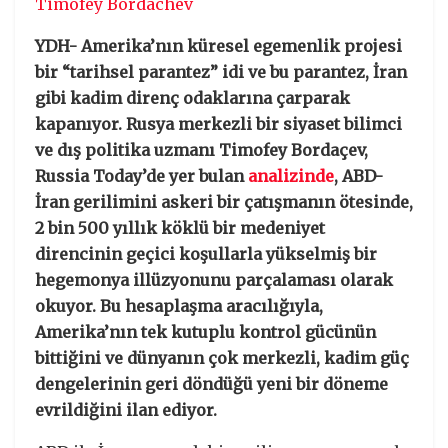
Timofey Bordachev
YDH- Amerika’nın küresel egemenlik projesi
bir “tarihsel parantez” idi ve bu parantez, İran
gibi kadim direnç odaklarına çarparak
kapanıyor. Rusya merkezli bir siyaset bilimci
ve dış politika uzmanı Timofey Bordaçev,
Russia Today’de yer bulan
analizinde
, ABD-
İran gerilimini askeri bir çatışmanın ötesinde,
2 bin 500 yıllık köklü bir medeniyet
direncinin geçici koşullarla yükselmiş bir
hegemonya illüzyonunu parçalaması olarak
okuyor. Bu hesaplaşma aracılığıyla,
Amerika’nın tek kutuplu kontrol gücünün
bittiğini ve dünyanın çok merkezli, kadim güç
dengelerinin geri döndüğü yeni bir döneme
evrildiğini ilan ediyor.