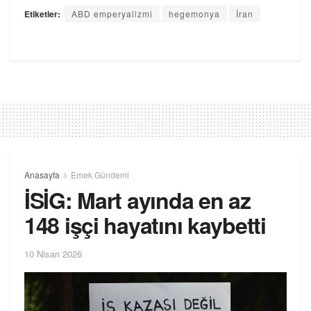
Etiketler:
ABD emperyalizmi
hegemonya
İran
Anasayfa
Emek Gündemi
İSİG: Mart ayında en az
148 işçi hayatını kaybetti
10 Nisan 2026