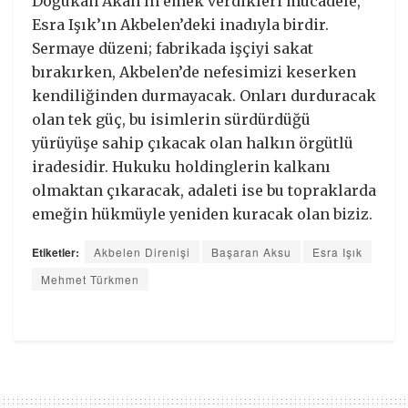
Doğukan Akan’ın emek verdikleri mücadele,
Esra Işık’ın Akbelen’deki inadıyla birdir.
Sermaye düzeni; fabrikada işçiyi sakat
bırakırken, Akbelen’de nefesimizi keserken
kendiliğinden durmayacak. Onları durduracak
olan tek güç, bu isimlerin sürdürdüğü
yürüyüşe sahip çıkacak olan halkın örgütlü
iradesidir. Hukuku holdinglerin kalkanı
olmaktan çıkaracak, adaleti ise bu topraklarda
emeğin hükmüyle yeniden kuracak olan biziz.
Etiketler:
Akbelen Direnişi
Başaran Aksu
Esra Işık
Mehmet Türkmen