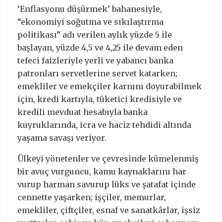
‘Enflasyonu düşürmek’ bahanesiyle,
“ekonomiyi soğutma ve sıkılaştırma
politikası” adı verilen aylık yüzde 5 ile
başlayan, yüzde 4,5 ve 4,25 ile devam eden
tefeci faizleriyle yerli ve yabancı banka
patronları servetlerine servet katarken;
emekliler ve emekçiler karnını doyurabilmek
için, kredi kartıyla, tüketici kredisiyle ve
kredili mevduat hesabıyla banka
kuyruklarında, icra ve haciz tehdidi altında
yaşama savaşı veriyor.
Ülkeyi yönetenler ve çevresinde kümelenmiş
bir avuç vurguncu, kamu kaynaklarını har
vurup harman savurup lüks ve şatafat içinde
cennette yaşarken; işçiler, memurlar,
emekliler, çiftçiler, esnaf ve sanatkârlar, işsiz