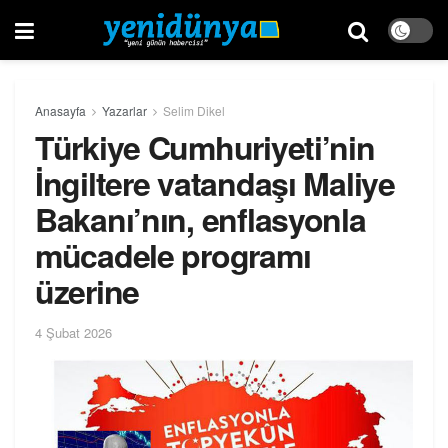
Anasayfa
Yazarlar
Selim Dikel
Türkiye Cumhuriyeti’nin
İngiltere vatandaşı Maliye
Bakanı’nın, enflasyonla
mücadele programı
üzerine
4 Şubat 2026