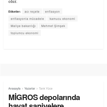
olur.
Etiketler:
acı reçete
enflasyon
enflasyonla mücadele
kamucu ekonomi
Maliye bakanlığı
Mehmet Şimşek
toplumcu ekonomi
Anasayfa
Yazarlar
Tarık Yüce
MİGROS depolarında
hayat saniyelere