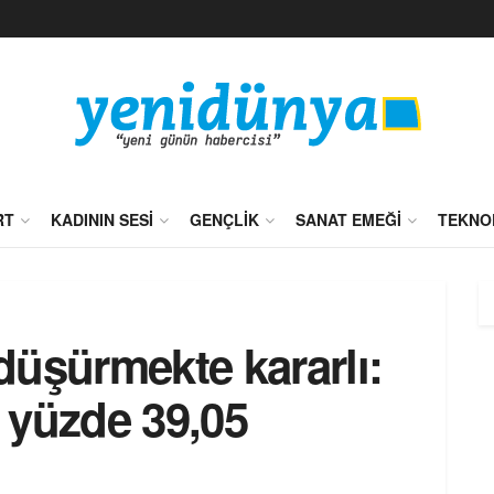
RT
KADININ SESI
GENÇLIK
SANAT EMEĞI
TEKNO
düşürmekte kararlı:
 yüzde 39,05