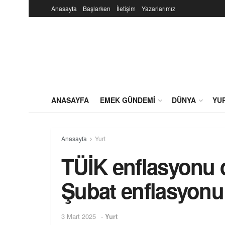
Anasayfa
Başlarken
İletişim
Yazarlarımız
ANASAYFA
EMEK GÜNDEMI
DÜNYA
YU
Anasayfa
Yurt
TÜİK enflasyonu 
Şubat enflasyonu
3 Mart 2025
-
Yurt