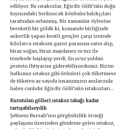
ediliyor. Bu ıstakozlar, Eğirdir Gölü’nün doğu
kıyısındaki Sorkuncak köyünün balıkçıları
tarafından avlanmış. Bir zamanlar öylesine
bereketli bir göldü ki, komando birliğinde
askerlik yapan kentli gençler çarşı izninde
kilolarca ıstakozu gazoz parasına satın alıp,
biraz soğan, biraz maydanoz ve tuz ile
tenekede haşlayıp yerdi. En ucuz yoldan
protein ihtiyacını giderebiliyordunuz. Bizim
halkımız ıstakoz gibi ürünleri çok tüketmese
de tüketen az sayıda insanımızın anılarında
halen canlıdır Eğirdir Gölü’nün ıstakozları…
Kurutulan gölleri ıstakoz tabağı kadar
tartışabilseydik
Şebnem Bursalı’nın görgüsüzlük örneği
paylaşımı üzerinden gündeme gelen ıstakoz,