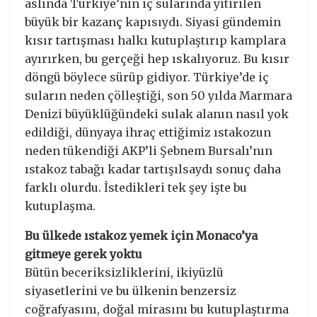
aslında Türkiye’nin iç sularında yitirilen
büyük bir kazanç kapısıydı. Siyasi gündemin
kısır tartışması halkı kutuplaştırıp kamplara
ayırırken, bu gerçeği hep ıskalıyoruz. Bu kısır
döngü böylece sürüp gidiyor. Türkiye’de iç
suların neden çölleştiği, son 50 yılda Marmara
Denizi büyüklüğündeki sulak alanın nasıl yok
edildiği, dünyaya ihraç ettiğimiz ıstakozun
neden tükendiği AKP’li Şebnem Bursalı’nın
ıstakoz tabağı kadar tartışılsaydı sonuç daha
farklı olurdu. İstedikleri tek şey işte bu
kutuplaşma.
Bu ülkede ıstakoz yemek için Monaco’ya
gitmeye gerek yoktu
Bütün beceriksizliklerini, ikiyüzlü
siyasetlerini ve bu ülkenin benzersiz
coğrafyasını, doğal mirasını bu kutuplaştırma