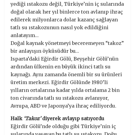
yediği ıstakozu değil, Türkiye’nin iç sularında
doğal olarak her yıl binlerce ton avlanıp ihraç
edilerek milyonlarca dolar kazanç sağlayan
tatlı su ıstakozunun nasıl yok edildiğini
anlatayım…
Doğal kaynak yönetmeyi beceremeyen “takoz”
bir anlayışın öyküsüdür bu…
Isparta’daki Eğirdir Gölü, Beyşehir Gölü’nün
ardından ülkenin en büyük ikinci tatlı su
kaynağı. Aynı zamanda önemli bir su ürünleri
üretim merkezi. Eğirdir Gölünde 1980’li
yılların ortalarına kadar yılda ortalama 2 bin
ton civarında tatlı su ıstakozu avlanıyor,
Avrupa, ABD ve Japonya’ya ihraç ediliyordu.
Halk
‘Takoz’
diyerek avlayıp satıyordu
Eğirdir Gölü’nde olduğu gibi Türkiye’nin iç
sularında yaşayan bu tatlı su ıstakozu, Doğu