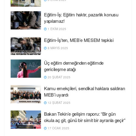
Eğitim-İş: Eğitim haktır, pazarlık konusu
yapılamaz!
1 EKIM 2025
Eğitim-İş’ten, MEB’e MESEM tepkisi
8 MAYIS 2025
Üç eğitim derneğinden eğitimde
gericileşme atağı
20 ŞUBAT 2025
Kamu emekçileri, sendikal haklara saldıran
MEB’i uyardı
12 ŞUBAT 2025
Bakan Tekin’e gelişim raporu: “Bir gün
okula aç git, günü bir simit bir ayranla geçir”
17 OCAK 2025