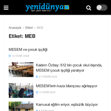
Anasayfa
Etiket
MEB
Etiket:
MEB
MESEM ve çocuk işçiliği
12 OCAK 2026
Kadem Özbay: 612 bin çocuk okul dışında,
MESEM çocuk işçiliği yaratıyor
27 KASIM 2025
MESEM’lerin kaza bilançosu ağırlaşıyor
12 EKIM 2025
Kamusal eğitim eriyor, eşitsizlik büyüyor
8 EKIM 2025