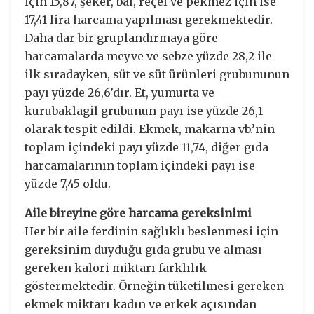
için 15,87, şeker, bal, reçel ve pekmez için ise
17,41 lira harcama yapılması gerekmektedir.
Daha dar bir gruplandırmaya göre
harcamalarda meyve ve sebze yüzde 28,2 ile
ilk sıradayken, süt ve süt ürünleri grubununun
payı yüzde 26,6’dır. Et, yumurta ve
kurubaklagil grubunun payı ise yüzde 26,1
olarak tespit edildi. Ekmek, makarna vb.’nin
toplam içindeki payı yüzde 11,74, diğer gıda
harcamalarının toplam içindeki payı ise
yüzde 7,45 oldu.
Aile bireyine göre harcama gereksinimi
Her bir aile ferdinin sağlıklı beslenmesi için
gereksinim duyduğu gıda grubu ve alması
gereken kalori miktarı farklılık
göstermektedir. Örneğin tüketilmesi gereken
ekmek miktarı kadın ve erkek açısından