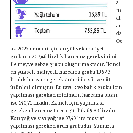
a
m
al
ar
da
Oc
ak 2025 dönemi için en yüksek maliyet
grubunu 207,46 liralık harcama gereksinimi
ile meyve sebze grubu oluşturmaktadır. İkinci
en yüksek maliyetli harcama grubu 196,43
liralık harcama gereksinimi ile süt ve süt
ürünleri olmuştur. Et, tavuk ve balık grubu için
yapılması gereken minimum harcama tutarı
ise 140,71 liradır. Ekmek için yapılması
gereken harcama tutarı günlük 69.83 liradır.
Katı yağ ve sıvı yağ ise 37,43 lira masraf
yapılması gereken ürün grubudur. Yumurta