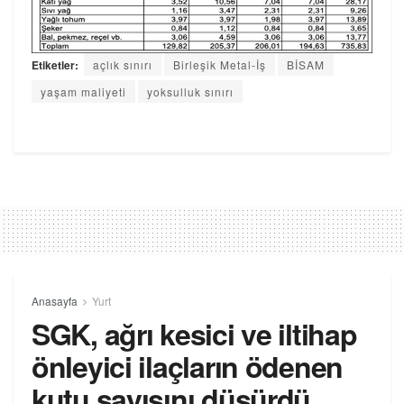
Etiketler:
açlık sınırı
Birleşik Metal-İş
BİSAM
yaşam maliyeti
yoksulluk sınırı
Anasayfa
Yurt
SGK, ağrı kesici ve iltihap
önleyici ilaçların ödenen
kutu sayısını düşürdü