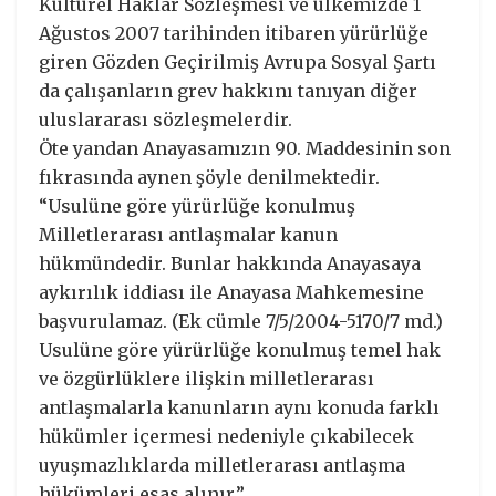
Kültürel Haklar Sözleşmesi ve ülkemizde 1
Ağustos 2007 tarihinden itibaren yürürlüğe
giren Gözden Geçirilmiş Avrupa Sosyal Şartı
da çalışanların grev hakkını tanıyan diğer
uluslararası sözleşmelerdir.
Öte yandan Anayasamızın 90. Maddesinin son
fıkrasında aynen şöyle denilmektedir.
“Usulüne göre yürürlüğe konulmuş
Milletlerarası antlaşmalar kanun
hükmündedir. Bunlar hakkında Anayasaya
aykırılık iddiası ile Anayasa Mahkemesine
başvurulamaz. (Ek cümle 7/5/2004-5170/7 md.)
Usulüne göre yürürlüğe konulmuş temel hak
ve özgürlüklere ilişkin milletlerarası
antlaşmalarla kanunların aynı konuda farklı
hükümler içermesi nedeniyle çıkabilecek
uyuşmazlıklarda milletlerarası antlaşma
hükümleri esas alınır.”