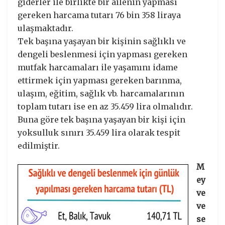
giderler ile birlikte bir ailenin yapması
gereken harcama tutarı 76 bin 358 liraya
ulaşmaktadır.
Tek başına yaşayan bir kişinin sağlıklı ve
dengeli beslenmesi için yapması gereken
mutfak harcamaları ile yaşamını idame
ettirmek için yapması gereken barınma,
ulaşım, eğitim, sağlık vb. harcamalarının
toplam tutarı ise en az 35.459 lira olmalıdır.
Buna göre tek başına yaşayan bir kişi için
yoksulluk sınırı 35.459 lira olarak tespit
edilmiştir.
M
ey
ve
ve
se