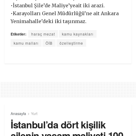
•İstanbul Şile’de Maliye’yeait iki arazi.
•Karayolları Genel Müdürlüğü’ne ait Ankara
Yenimahalle’deki iki taşınmaz.
Etiketler:
haraç mezat
kamu kaynakları
kamu malları
ÖİB
özelleştirme
Anasayfa
Yurt
İstanbul’da dört kişilik
ailenin yaşam maliyeti 100