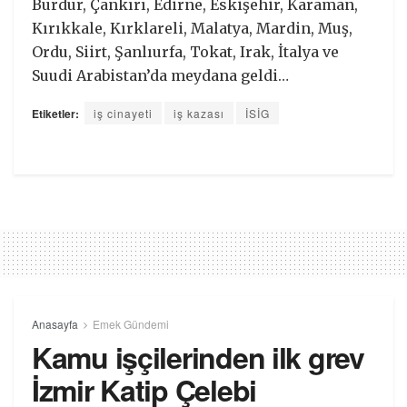
Burdur, Çankırı, Edirne, Eskişehir, Karaman,
Kırıkkale, Kırklareli, Malatya, Mardin, Muş,
Ordu, Siirt, Şanlıurfa, Tokat, Irak, İtalya ve
Suudi Arabistan’da meydana geldi…
Etiketler:
iş cinayeti
iş kazası
İSİG
Anasayfa
Emek Gündemi
Kamu işçilerinden ilk grev
İzmir Katip Çelebi