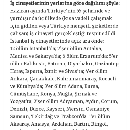
İş cinayetlerinin yerlerine göre dağılımı şöyle:
Haziran ayında Türkiye’nin 55 şehrinde ve
yurtdışında üç ülkede (kısa vadeli çalışmak
için gidilen veya Türkiye menşeili şirketlerde
çalışan) iş cinayeti gerçekleştiği tespit edildi.
İstanbul iş cinayetlerinde açık ara önde:
12 ölüm İstanbul’da; 7’şer ölüm Antalya,
Manisa ve Sakarya’da; 6 ölüm Erzurum’da; 5’er
ölüm Balıkesir, Batman, Diyarbakır, Gaziantep,
Hatay, Isparta, İzmir ve Sivas’ta; 4’er ölüm
Ankara, Çanakkale, Kahramanmaraş, Kocaeli
ve Kütahya’da; 3’er ölüm Adana, Bursa,
Gümüşhane, Konya, Muğla, Şırnak ve
Yozgat’ta; 2’şer ölüm Adıyaman, Aydın, Çorum,
Denizli, Düzce, Kayseri, Mersin, Osmaniye,
Samsun, Tekirdağ ve Trabzon’da; 1’er ölüm
Aksaray, Amasya, Ardahan, Bartın, Bingöl,