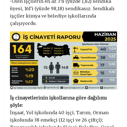
•Ölen işçilerin en az 3’ü (yüzde 1,82) sendika
üyesi, 161’i (yüzde 98,18) sendikasız. Sendikalı
işçiler kimya ve belediye işkollarında
çalışıyordu.
İş cinayetlerinin işkollarına göre dağılımı
şöyle:
İnşaat, Yol işkolunda 40 işçi; Tarım, Orman
işkolunda 38 emekçi (12 işçi ve 26 çiftçi);