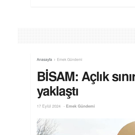
Anasayfa
Emek Gündemi
BİSAM: Açlık sınır
yaklaştı
17 Eylül 2024
-
Emek Gündemi