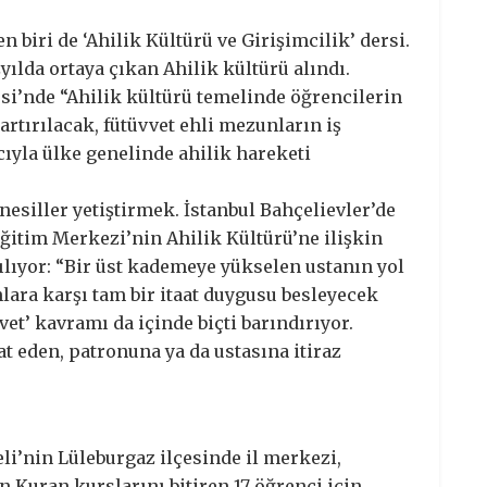
n biri de ‘Ahilik Kültürü ve Girişimcilik’ dersi.
ılda ortaya çıkan Ahilik kültürü alındı.
si’nde “Ahilik kültürü temelinde öğrencilerin
artırılacak, fütüvvet ehli mezunların iş
yla ülke genelinde ahilik hareketi
nesiller yetiştirmek. İstanbul Bahçelievler’de
ğitim Merkezi’nin Ahilik Kültürü’ne ilişkin
nılıyor: “Bir üst kademeye yükselen ustanın yol
lara karşı tam bir itaat duygusu besleyecek
vet’ kavramı da içinde biçti barındırıyor.
aat eden, patronuna ya da ustasına itiraz
eli’nin Lüleburgaz ilçesinde il merkezi,
n Kuran kurslarını bitiren 17 öğrenci için