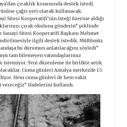
aya’dan çıraklık konusunda destek istedi.
üsüne çağrı yeri olarak kullanacak.
i Sitesi Kooperatifi’nin isteği üzerine aldığı
larınızı çırak okuluna gönderin” şeklinde
iz Sanayi Sitesi Kooperatifi Başkanı Mehmet
dirilmesiyle ilgili destek istedik. Müftümüz
tandaşa bu durumun anlatılacağını söyledi”
nuyu tam bilemeyen vatandaşlarımız
istemiyor. Yeni düzenleme ile birlikte artık
lacaklar. Cuma günleri Antalya merkezde 1.5
diyor. Hem cuma günleri de hem vakit
 vereceğiz” ifadelerini kullandı.