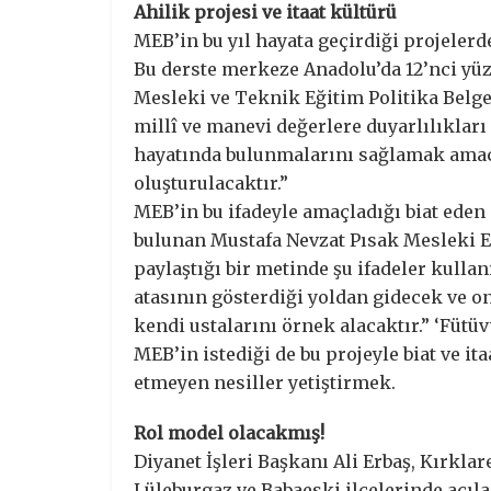
Ahilik projesi ve itaat kültürü
MEB’in bu yıl hayata geçirdiği projelerde
Bu derste merkeze Anadolu’da 12’nci yüzy
Mesleki ve Teknik Eğitim Politika Belge
millî ve manevi değerlere duyarlılıkları 
hayatında bulunmalarını sağlamak amacı
oluşturulacaktır.”
MEB’in bu ifadeyle amaçladığı biat eden 
bulunan Mustafa Nevzat Pısak Mesleki E
paylaştığı bir metinde şu ifadeler kulla
atasının gösterdiği yoldan gidecek ve on
kendi ustalarını örnek alacaktır.” ‘Fütüv
MEB’in istediği de bu projeyle biat ve it
etmeyen nesiller yetiştirmek.
Rol model olacakmış!
Diyanet İşleri Başkanı Ali Erbaş, Kırklar
Lüleburgaz ve Babaeski ilçelerinde açıla