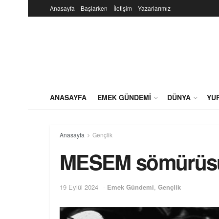
Anasayfa
Başlarken
İletişim
Yazarlarımız
ANASAYFA
EMEK GÜNDEMI
DÜNYA
YU
Anasayfa
Gençlik
MESEM sömürüsün
19 Eylül 2024
-
Emek Gündemi
,
Gençlik