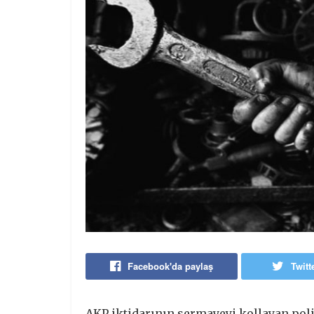
Facebook'da paylaş
Twitt
AKP iktidarının sermayeyi kollayan pol