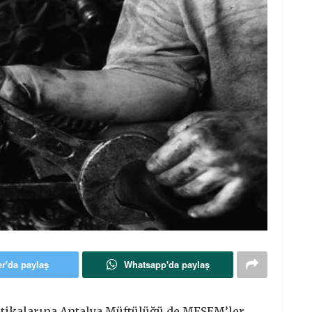
er'da paylaş
Whatsapp'da paylaş
itikalarına Antalya Müftülüğü de MESEM’ler