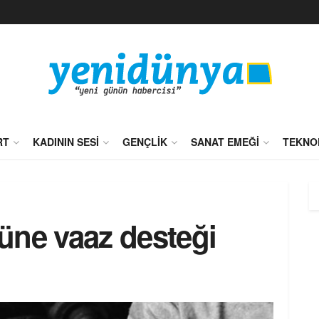
RT
KADININ SESI
GENÇLIK
SANAT EMEĞI
TEKNO
e vaaz desteği