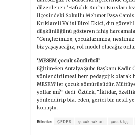
düzenlenen ‘Hafızlık Kur’an Kursları İc
ilçesindeki Sokullu Mehmet Paşa Camisi
Kırklareli Valisi Birol Ekici, din görevli
düşkünlüğünü gösteren fahiş harcamalar
“Gençlerimize, çocuklarımıza, neslimiz
biz yaşayacağız, rol model olacağız onla
‘MESEM çocuk sömürüsü’
Eğitim-Sen Antalya Şube Başkanı Kadir 
yönlendirilmesi hem pedagojik olarak 
MESEM’ler çocuk sömürüsüdür. Müftüye
yollar mı?” dedi. Öztürk, “İktidar, özell
yönlendirip biat eden, gerici bir nesil y
konuştu.
Etiketler:
ÇEDES
çocuk hakları
çocuk işçi