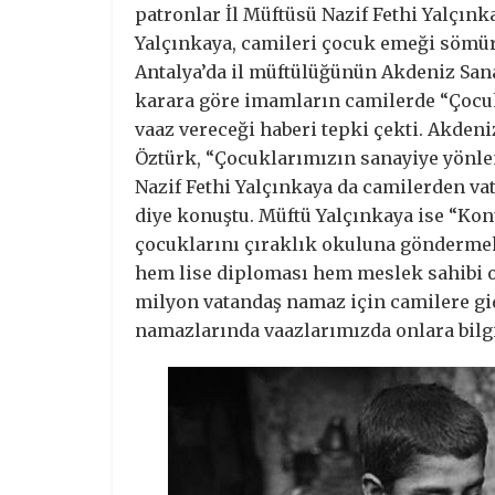
patronlar İl Müftüsü Nazif Fethi Yalçınk
Yalçınkaya, camileri çocuk emeği sömür
Antalya’da il müftülüğünün Akdeniz Sanay
karara göre imamların camilerde “Çocuk
vaaz vereceği haberi tepki çekti. Akden
Öztürk, “Çocuklarımızın sanayiye yönlen
Nazif Fethi Yalçınkaya da camilerden va
diye konuştu. Müftü Yalçınkaya ise “Ko
çocuklarını çıraklık okuluna göndermek 
hem lise diploması hem meslek sahibi o
milyon vatandaş namaz için camilere gi
namazlarında vaazlarımızda onlara bilgi