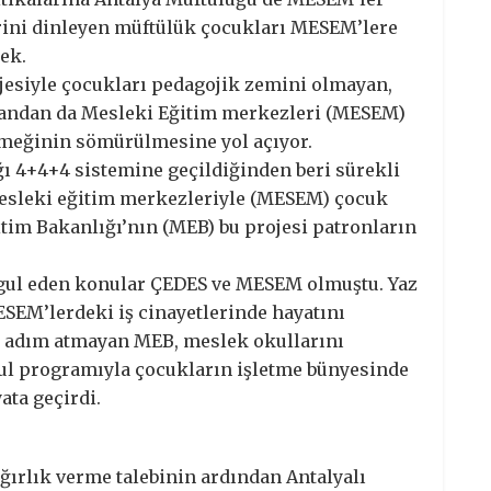
lerini dinleyen müftülük çocukları MESEM’lere
ek.
jesiyle çocukları pedagojik zemini olmayan,
 yandan da Mesleki Eğitim merkezleri (MESEM)
 emeğinin sömürülmesine yol açıyor.
ğı 4+4+4 sistemine geçildiğinden beri sürekli
 mesleki eğitim merkezleriyle (MESEM) çocuk
ğitim Bakanlığı’nın (MEB) bu projesi patronların
gul eden konular ÇEDES ve MESEM olmuştu. Yaz
MESEM’lerdeki iş cinayetlerinde hayatını
i adım atmayan MEB, meslek okullarını
kul programıyla çocukların işletme bünyesinde
ata geçirdi.
ğırlık verme talebinin ardından Antalyalı