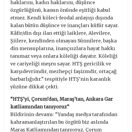
haklarını, kadın haklarını, düşünce
özgürlüğünü, kanun önünde eşitliği kabul
etmez. Kendi köleci-feodal anlayışı dışında
kalan bütün düşünce ve inançları küfür sayar.
Kâfir/din dışı ilan ettiği laiklere, Alevilere,
Şiilere, kendinden olmayan Sünnilere, başka
din mensuplarına, inançsızlara hayat hakkı
tanımaz veya onlara köleliği dayatır. Köleliği
ve cariyeliği meşru sayar. HTŞ gericilik ve
karşıdevrimdir, mezhepçi faşizmdir, ortaçağ
barbarlığıdır.” tespitiyle HTŞ’nin karanlık
yüzüne dikkat çekti.
“HTŞ’yi, Çorum’dan, Maraş’tan, Ankara Gar
katliamından tanıyoruz”
Bildirinin devamı: ”Yandaş medya tarafından
kahramanlaştırılan bu örgütü biz aslında
Maraş Katliamından tanıyoruz, Çorum