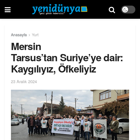
Anasayfa
Yurt
Mersin
Tarsus’tan Suriye’ye dair:
Kaygılıyız, Öfkeliyiz
23 Aralık 2024