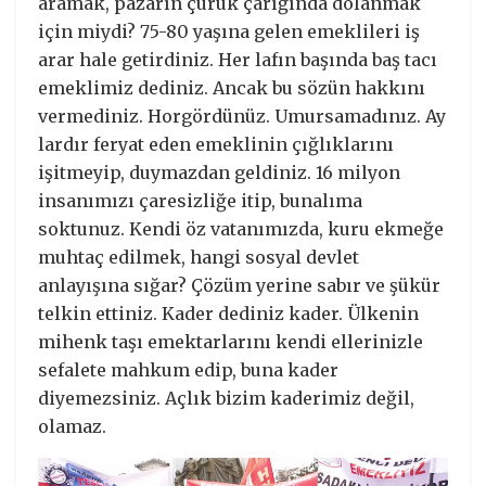
aramak, pazarın çürük çarığında dolanmak
için miydi? 75-80 yaşına gelen emeklileri iş
arar hale getirdiniz. Her lafın başında baş tacı
emeklimiz dediniz. Ancak bu sözün hakkını
vermediniz. Horgördünüz. Umursamadınız. Ay
lardır feryat eden emeklinin çığlıklarını
işitmeyip, duymazdan geldiniz. 16 milyon
insanımızı çaresizliğe itip, bunalıma
soktunuz. Kendi öz vatanımızda, kuru ekmeğe
muhtaç edilmek, hangi sosyal devlet
anlayışına sığar? Çözüm yerine sabır ve şükür
telkin ettiniz. Kader dediniz kader. Ülkenin
mihenk taşı emektarlarını kendi ellerinizle
sefalete mahkum edip, buna kader
diyemezsiniz. Açlık bizim kaderimiz değil,
olamaz.