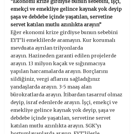
“Ekonomi krize girdiyse bunun sebebini, işçi,
emekçi ve emekliye gelince kaynak yok deyip
şaşa ve debdebe içinde yaşatılan, servetine
servet katılan mutlu azınlıkta arayın”
Eğer ekonomi krize girdiyse bunun sebebini
EYT’li emeklilerde aramayın. Kur korumalı
mevduata ayrılan trilyonlarda
arayın. Hazineden garanti edilen projelerde
arayın. 13 milyon kaçak ve sığınmacıya
yapılan harcamalarda arayın. Borçlarını
sildiğiniz, vergi aflarını sağladığınız
yandaşlarda arayın. 3-5 maaş alan
bürokratlarda arayın. İtibardan tasarruf olmaz
deyip, israf edenlerde arayın. İşçi, emekçi ve
emekliye gelince kaynak yok deyip, şaşa ve
debdebe içinde yaşatılan, servetine servet
katılan mutlu azınlıkta arayın. SGK’yı
hortumlayanlarda arayın. EYT’lilerle