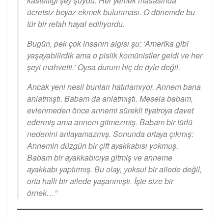
kastettiği şey şuydu: Her yemek masasında
ücretsiz beyaz ekmek bulunması. O dönemde bu
tür bir refah hayal ediliyordu.
Bugün, pek çok insanın algısı şu: ‘Amerika gibi
yaşayabilirdik ama o pislik komünistler geldi ve her
şeyi mahvetti.’ Oysa durum hiç de öyle değil.
Ancak yeni nesil bunları hatırlamıyor. Annem bana
anlatmıştı. Babam da anlatmıştı. Mesela babam,
evlenmeden önce annemi sürekli tiyatroya davet
edermiş ama annem gitmezmiş. Babam bir türlü
nedenini anlayamazmış. Sonunda ortaya çıkmış:
Annemin düzgün bir çift ayakkabısı yokmuş.
Babam bir ayakkabıcıya gitmiş ve anneme
ayakkabı yaptırmış. Bu olay, yoksul bir ailede değil,
orta halli bir ailede yaşanmıştı. İşte size bir
örnek…”