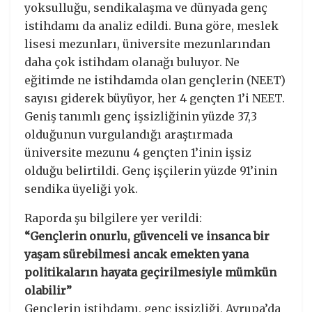
yoksulluğu, sendikalaşma ve dünyada genç
istihdamı da analiz edildi. Buna göre, meslek
lisesi mezunları, üniversite mezunlarından
daha çok istihdam olanağı buluyor. Ne
eğitimde ne istihdamda olan gençlerin (NEET)
sayısı giderek büyüyor, her 4 gençten 1’i NEET.
Geniş tanımlı genç işsizliğinin yüzde 37,3
olduğunun vurgulandığı araştırmada
üniversite mezunu 4 gençten 1’inin işsiz
olduğu belirtildi. Genç işçilerin yüzde 91’inin
sendika üyeliği yok.
Raporda şu bilgilere yer verildi:
“Gençlerin onurlu, güvenceli ve insanca bir
yaşam sürebilmesi ancak emekten yana
politikaların hayata geçirilmesiyle mümkün
olabilir”
Gençlerin istihdamı, genç işsizliği, Avrupa’da