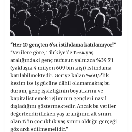
“Her 10 gençten 6’sı istihdama katılamıyor!”
“Verilere göre, Türkiye’de 15-24 yaş
aralığındaki genç nüfusun yalnızca %39,5’i
(yaklaşık 4 milyon 609 bin kişi) istihdama
katılabilmektedir. Geriye kalan %60,5’lik
kesim ise iş gücüne dâhil olamamakta; bu
durum, genç işsizliğinin boyutlarını ve
kapitalist emek rejiminin gençleri nasıl
dışladığını göstermektedir. Ancak bu veriler
değerlendirilirken yaş aralığının alt sınırı
olan 15’in çocukluk yaş sınırı olduğu gerçeği
göz ardı edilmemelidir.”