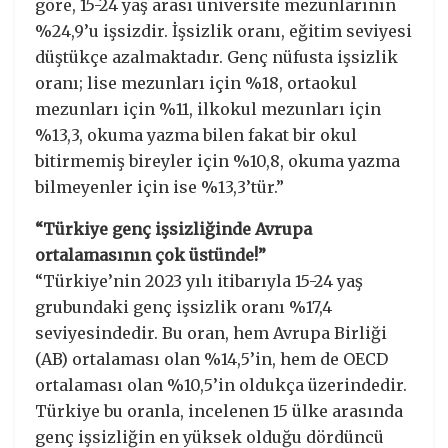
göre, 15-24 yaş arası üniversite mezunlarının
%24,9’u işsizdir. İşsizlik oranı, eğitim seviyesi
düştükçe azalmaktadır. Genç nüfusta işsizlik
oranı; lise mezunları için %18, ortaokul
mezunları için %11, ilkokul mezunları için
%13,3, okuma yazma bilen fakat bir okul
bitirmemiş bireyler için %10,8, okuma yazma
bilmeyenler için ise %13,3’tür.”
“Türkiye genç işsizliğinde Avrupa
ortalamasının çok üstünde!”
“Türkiye’nin 2023 yılı itibarıyla 15-24 yaş
grubundaki genç işsizlik oranı %17,4
seviyesindedir. Bu oran, hem Avrupa Birliği
(AB) ortalaması olan %14,5’in, hem de OECD
ortalaması olan %10,5’in oldukça üzerindedir.
Türkiye bu oranla, incelenen 15 ülke arasında
genç işsizliğin en yüksek olduğu dördüncü