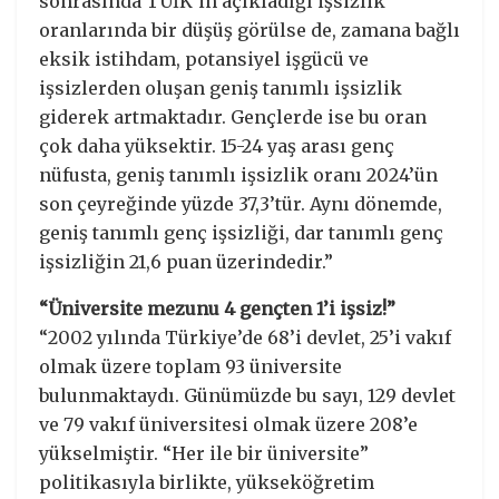
sonrasında TÜİK’in açıkladığı işsizlik
oranlarında bir düşüş görülse de, zamana bağlı
eksik istihdam, potansiyel işgücü ve
işsizlerden oluşan geniş tanımlı işsizlik
giderek artmaktadır. Gençlerde ise bu oran
çok daha yüksektir. 15-24 yaş arası genç
nüfusta, geniş tanımlı işsizlik oranı 2024’ün
son çeyreğinde yüzde 37,3’tür. Aynı dönemde,
geniş tanımlı genç işsizliği, dar tanımlı genç
işsizliğin 21,6 puan üzerindedir.”
“Üniversite mezunu 4 gençten 1’i işsiz!”
“2002 yılında Türkiye’de 68’i devlet, 25’i vakıf
olmak üzere toplam 93 üniversite
bulunmaktaydı. Günümüzde bu sayı, 129 devlet
ve 79 vakıf üniversitesi olmak üzere 208’e
yükselmiştir. “Her ile bir üniversite”
politikasıyla birlikte, yükseköğretim