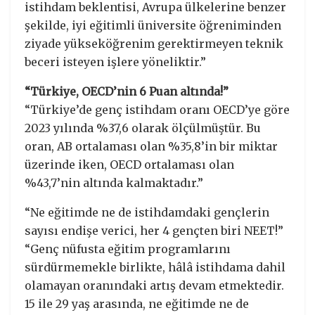
istihdam beklentisi, Avrupa ülkelerine benzer
şekilde, iyi eğitimli üniversite öğreniminden
ziyade yükseköğrenim gerektirmeyen teknik
beceri isteyen işlere yöneliktir.”
“Türkiye, OECD’nin 6 Puan altında!”
“Türkiye’de genç istihdam oranı OECD’ye göre
2023 yılında %37,6 olarak ölçülmüştür. Bu
oran, AB ortalaması olan %35,8’in bir miktar
üzerinde iken, OECD ortalaması olan
%43,7’nin altında kalmaktadır.”
“Ne eğitimde ne de istihdamdaki gençlerin
sayısı endişe verici, her 4 gençten biri NEET!”
“Genç nüfusta eğitim programlarını
sürdürmemekle birlikte, hâlâ istihdama dahil
olamayan oranındaki artış devam etmektedir.
15 ile 29 yaş arasında, ne eğitimde ne de