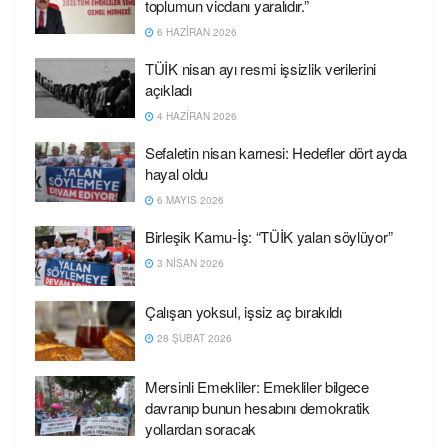
toplumun vicdanı yaralıdır.”
6 HAZIRAN 2026
TÜİK nisan ayı resmi işsizlik verilerini
açıkladı
4 HAZIRAN 2026
Sefaletin nisan karnesi: Hedefler dört ayda
hayal oldu
6 MAYIS 2026
Birleşik Kamu-İş: “TÜİK yalan söylüyor”
3 NISAN 2026
Çalışan yoksul, işsiz aç bırakıldı
28 ŞUBAT 2026
Mersinli Emekliler: Emekliler bilgece
davranıp bunun hesabını demokratik
yollardan soracak