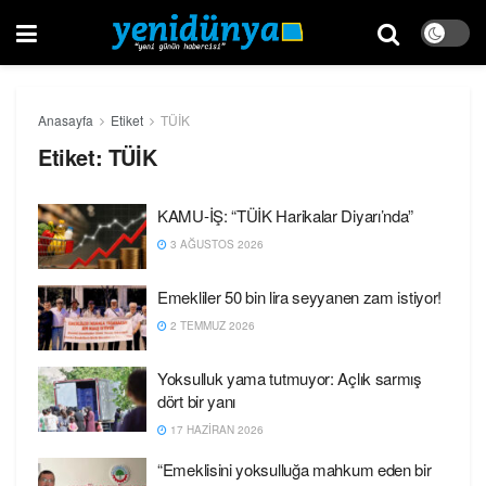
Anasayfa
Etiket
TÜİK
Etiket:
TÜİK
KAMU-İŞ: “TÜİK Harikalar Diyarı’nda”
3 AĞUSTOS 2026
Emekliler 50 bin lira seyyanen zam istiyor!
2 TEMMUZ 2026
Yoksulluk yama tutmuyor: Açlık sarmış
dört bir yanı
17 HAZIRAN 2026
“Emeklisini yoksulluğa mahkum eden bir