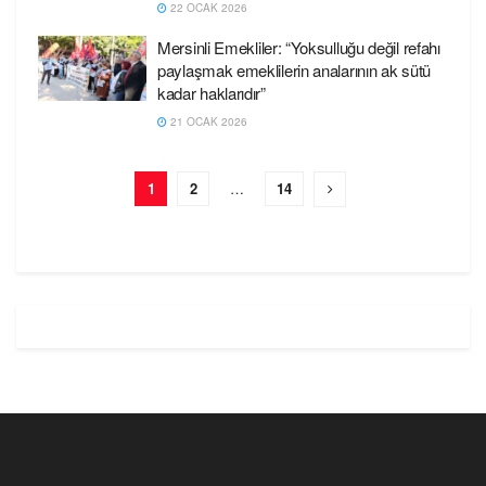
22 OCAK 2026
Mersinli Emekliler: “Yoksulluğu değil refahı
paylaşmak emeklilerin analarının ak sütü
kadar haklarıdır”
21 OCAK 2026
1
2
…
14