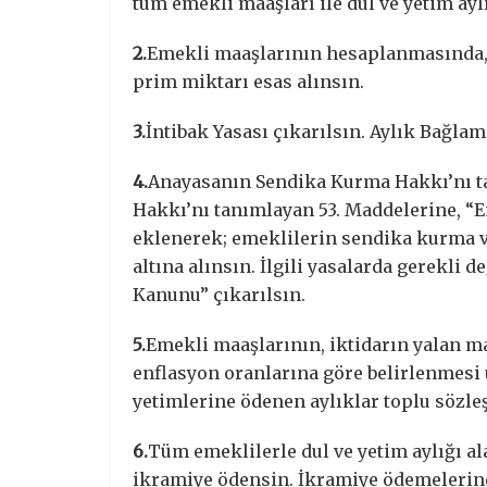
tüm emekli maaşları ile dul ve yetim ayl
2.
Emekli maaşlarının hesaplanmasında, 
prim miktarı esas alınsın.
3.
İntibak Yasası çıkarılsın. Aylık Bağlam
4.
Anayasanın Sendika Kurma Hakkı’nı ta
Hakkı’nı tanımlayan 53. Maddelerine, “Em
eklenerek; emeklilerin sendika kurma 
altına alınsın. İlgili yasalarda gerekli 
Kanunu” çıkarılsın.
5.
Emekli maaşlarının, iktidarın yalan m
enflasyon oranlarına göre belirlenmesi 
yetimlerine ödenen aylıklar toplu sözle
6.
Tüm emeklilerle dul ve yetim aylığı ala
ikramiye ödensin. İkramiye ödemelerind