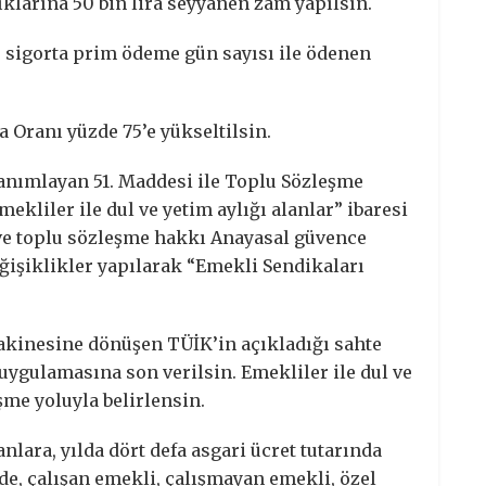
ıklarına 50 bin lira seyyanen zam yapılsın.
sigorta prim ödeme gün sayısı ile ödenen
a Oranı yüzde 75’e yükseltilsin.
nımlayan 51. Maddesi ile Toplu Sözleşme
ekliler ile dul ve yetim aylığı alanlar” ibaresi
ve toplu sözleşme hakkı Anayasal güvence
değişiklikler yapılarak “Emekli Sendikaları
akinesine dönüşen TÜİK’in açıkladığı sahte
uygulamasına son verilsin. Emekliler ile dul ve
şme yoluyla belirlensin.
nlara, yılda dört defa asgari ücret tutarında
e, çalışan emekli, çalışmayan emekli, özel