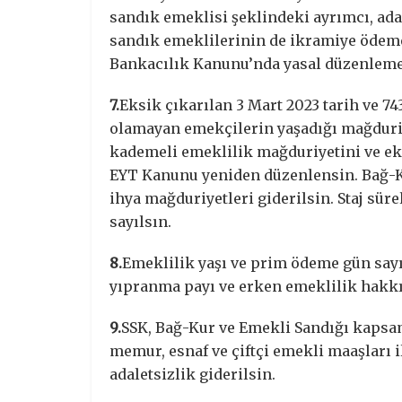
sandık emeklisi şeklindeki ayrımcı, ada
sandık emeklilerinin de ikramiye ödemel
Bankacılık Kanunu’nda yasal düzenleme
7.
Eksik çıkarılan 3 Mart 2023 tarih ve 
olamayan emekçilerin yaşadığı mağduriy
kademeli emeklilik mağduriyetini ve ek
EYT Kanunu yeniden düzenlensin. Bağ-Ku
ihya mağduriyetleri giderilsin. Staj süre
sayılsın.
8.
Emeklilik yaşı ve prim ödeme gün sayıs
yıpranma payı ve erken emeklilik hakkı
9.
SSK, Bağ-Kur ve Emekli Sandığı kapsamı
memur, esnaf ve çiftçi emekli maaşları il
adaletsizlik giderilsin.