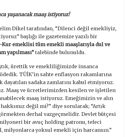
anca yaşanacak maaş istiyoruz!
lim Dikel tarafından, “Dilenci değil emekliyiz,
yoruz” başlığı ile gazetemize yazılı bir
-Kur emeklisi tüm emekli maaşlarıyla dul ve
zam yapılması”
talebinde bulunuldu.
ştık, ürettik ve emekliliğimizde insanca
 ödedik. TÜİK’in sahte enflasyon rakamlarına
k dayatılan sadaka zamlarını kabul etmiyoruz.
z. Maaş ve ücretlerimizden kesilen ve işletilen
anabilecek maaş istiyoruz. Emeğimizin ve alın
hakkımız değil mi?” diye sorularak; “Artık
 görmekten derhal vazgeçmelidir. Devlet bütçesi
milyoneri bir avuç holding patronu, tefeci
l, milyonlarca yoksul emekli için harcansın.”