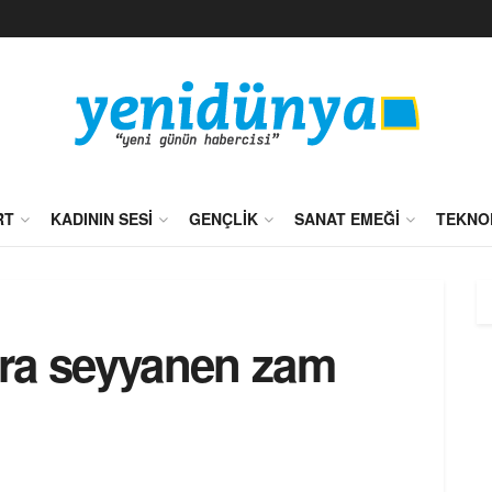
RT
KADININ SESI
GENÇLIK
SANAT EMEĞI
TEKNO
lira seyyanen zam