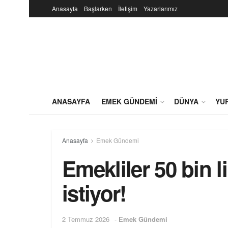
Anasayfa
Başlarken
İletişim
Yazarlarımız
ANASAYFA
EMEK GÜNDEMI
DÜNYA
YU
Anasayfa
Emek Gündemi
Emekliler 50 bin 
istiyor!
2 Temmuz 2026
-
Emek Gündemi