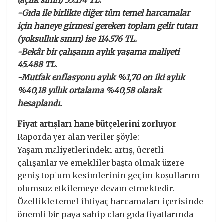
(açlık sınırı) 35.174 TL.
-Gıda ile birlikte diğer tüm temel harcamalar
için haneye girmesi gereken toplam gelir tutarı
(yoksulluk sınırı) ise 114.576 TL.
-Bekâr bir çalışanın aylık yaşama maliyeti
45.488 TL.
-Mutfak enflasyonu aylık %1,70 on iki aylık
%40,18 yıllık ortalama %40,58 olarak
hesaplandı.
Fiyat artışları hane bütçelerini zorluyor
Raporda yer alan veriler şöyle:
Yaşam maliyetlerindeki artış, ücretli
çalışanlar ve emekliler başta olmak üzere
geniş toplum kesimlerinin geçim koşullarını
olumsuz etkilemeye devam etmektedir.
Özellikle temel ihtiyaç harcamaları içerisinde
önemli bir paya sahip olan gıda fiyatlarında