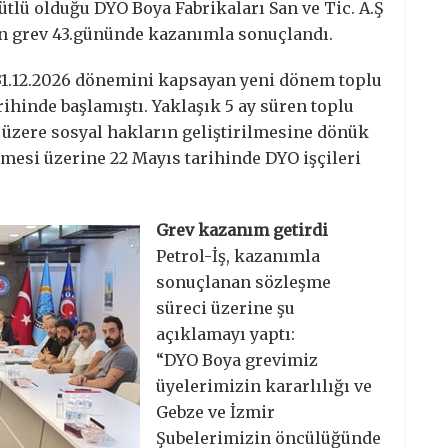
ütlü olduğu DYO Boya Fabrikaları San ve Tic. A.Ş
an grev 43.gününde kazanımla sonuçlandı.
5-31.12.2026 dönemini kapsayan yeni dönem toplu
ihinde başlamıştı. Yaklaşık 5 ay süren toplu
 üzere sosyal hakların geliştirilmesine dönük
emesi üzerine 22 Mayıs tarihinde DYO işçileri
Grev kazanım getirdi
Petrol-İş, kazanımla
sonuçlanan sözleşme
süreci üzerine şu
açıklamayı yaptı:
“DYO Boya grevimiz
üyelerimizin kararlılığı ve
Gebze ve İzmir
Şubelerimizin öncülüğünde