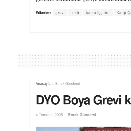
Etiketler:
grev
İzmir
kamu işçileri
Katip Ç
Anasayfa
Emek Gündemi
DYO Boya Grevi k
4 Temmuz 2025
-
Emek Gündemi