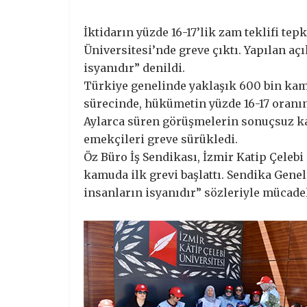
İktidarın yüzde 16-17’lik zam teklifi tepk
Üniversitesi’nde greve çıktı. Yapılan a
isyanıdır” denildi.
Türkiye genelinde yaklaşık 600 bin kamu 
sürecinde, hükümetin yüzde 16-17 oranın
Aylarca süren görüşmelerin sonuçsuz ka
emekçileri greve sürükledi.
Öz Büro İş Sendikası, İzmir Katip Çelebi
kamuda ilk grevi başlattı. Sendika Gene
insanların isyanıdır” sözleriyle mücadel