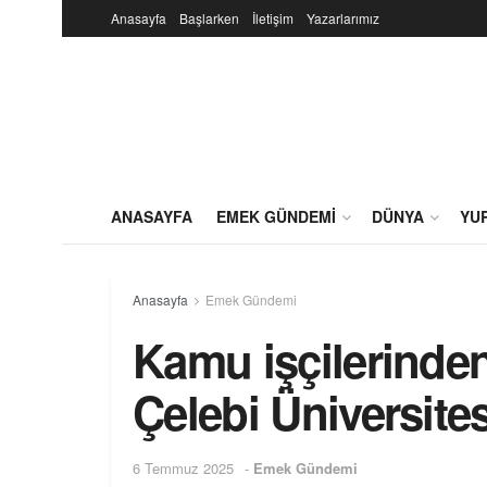
Anasayfa
Başlarken
İletişim
Yazarlarımız
ANASAYFA
EMEK GÜNDEMI
DÜNYA
YU
Anasayfa
Emek Gündemi
Kamu işçilerinden 
Çelebi Üniversite
6 Temmuz 2025
-
Emek Gündemi