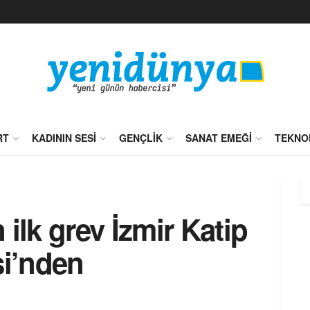
RT
KADININ SESI
GENÇLIK
SANAT EMEĞI
TEKNO
ilk grev İzmir Katip
si’nden