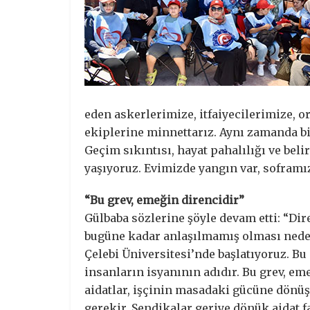
eden askerlerimize, itfaiyecilerimize,
ekiplerine minnettarız. Aynı zamanda bi
Geçim sıkıntısı, hayat pahalılığı ve beli
yaşıyoruz. Evimizde yangın var, soframı
“Bu grev, emeğin direncidir”
Gülbaba sözlerine şöyle devam etti: “D
bugüne kadar anlaşılmamış olması nede
Çelebi Üniversitesi’nde başlatıyoruz. Bu
insanların isyanının adıdır. Bu grev, e
aidatlar, işçinin masadaki gücüne dönü
gerekir. Sendikalar geriye dönük aidat 