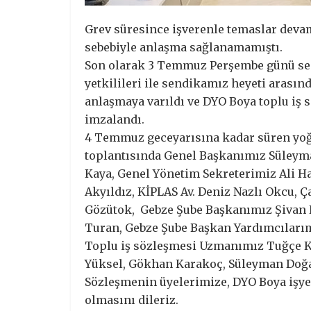
Grev süresince işverenle temaslar deva
sebebiyle anlaşma sağlanamamıştı.
Son olarak 3 Temmuz Perşembe günü se
yetkilileri ile sendikamız heyeti arasın
anlaşmaya varıldı ve DYO Boya toplu iş 
imzalandı.
4 Temmuz geceyarısına kadar süren yo
toplantısında Genel Başkanımız Süleym
Kaya, Genel Yönetim Sekreterimiz Ali Ha
Akyıldız, KİPLAS Av. Deniz Nazlı Okcu, Ç
Gözütok, Gebze Şube Başkanımız Şivan 
Turan, Gebze Şube Başkan Yardımcılarım
Toplu iş sözleşmesi Uzmanımız Tuğçe K
Yüksel, Gökhan Karakoç, Süleyman Doğan
Sözleşmenin üyelerimize, DYO Boya işyer
olmasını dileriz.