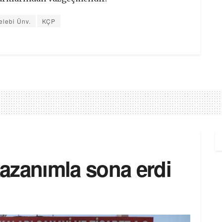
elebi Ünv.
KÇP
azanımla sona erdi