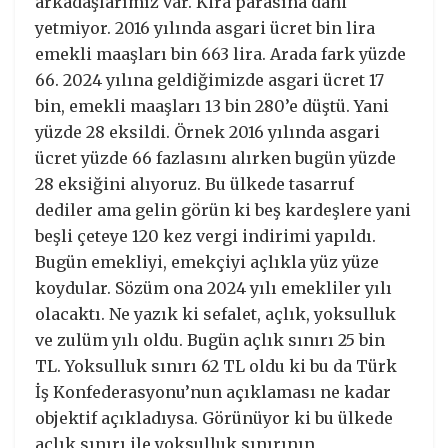
arkadaşlarımız var. Kira parasına dahi
yetmiyor. 2016 yılında asgari ücret bin lira
emekli maaşları bin 663 lira. Arada fark yüzde
66. 2024 yılına geldiğimizde asgari ücret 17
bin, emekli maaşları 13 bin 280’e düştü. Yani
yüzde 28 eksildi. Örnek 2016 yılında asgari
ücret yüzde 66 fazlasını alırken bugün yüzde
28 eksiğini alıyoruz. Bu ülkede tasarruf
dediler ama gelin görün ki beş kardeşlere yani
beşli çeteye 120 kez vergi indirimi yapıldı.
Bugün emekliyi, emekçiyi açlıkla yüz yüze
koydular. Sözüm ona 2024 yılı emekliler yılı
olacaktı. Ne yazık ki sefalet, açlık, yoksulluk
ve zulüm yılı oldu. Bugün açlık sınırı 25 bin
TL. Yoksulluk sınırı 62 TL oldu ki bu da Türk
İş Konfederasyonu’nun açıklaması ne kadar
objektif açıkladıysa. Görünüyor ki bu ülkede
açlık sınırı ile yoksulluk sınırının