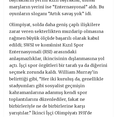
bayrakların yerini kızıl bayraklar, ulusal
marşların yerini ise “Enternasyonal” aldı. Bu
oyunların sloganı “Artık savaş yok” idi.
Olimpiyat, solda daha geniş çaplı ilişkilere
zarar veren sekterlikten muzdarip olmasına
rağmen büyük ölçüde başarılı olarak kabul
edildi; SWSI ve komünist Kızıl Spor
Enternasyonali (RSI) arasındaki
anlaşmazlıklar, ikincisinin dışlanmasına yol
açtı. İşçi spor örgütleri bir tarafı ya da diğerini
seçmek zorunda kaldı. William Murray’in
belirttiği gibi, “Her iki kuruluş da, genellikle
stadyumları gibi sosyalist geçmişin
kahramanlarına adanmış kendi spor
toplantılarını düzenlediler, fakat ne
birbirleriyle ne de birbirlerine karşı
yarıştılar.” İkinci İşçi Olimpiyatı 1931’de