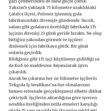
gazı çemberinden de daha güçlü çıktık.
Taksim’e yaklaşık 75 kilometre uzaklıktaki
Çatalca ilçesi, Polonez işlenmiş gıda
fabrikasındaki direnişle gündemde. Sucuk,
salam gibi gıdaların üretildiği fabrikada 135
işçinin direnişi 23 günü geride bıraktı. Ne olup
bittiğini yakından görmek ve işçileri
dinlemek için fabrikaya gittik. Bir günü
onlarla geçirdik.
Bildiğiniz gibi 135 işçi küçülmeye gidildiği ya
da Kod-46 maddesine dayanılarak işten
çıkarıldı.
Ancak bu çıkarma her ne hikmetse işçilerin
Tekgıda İş Sendikası’na üye olmalarının
hemen ertesinde gerçekleşmesi elbette dikkat
çekiciydi. İşçilerin aktardığına göre işveren
sendika üyeliğinden istifa etmeleri karşılığı
yüzde 25 zam ve yılda bir ikramiye teklif etti.