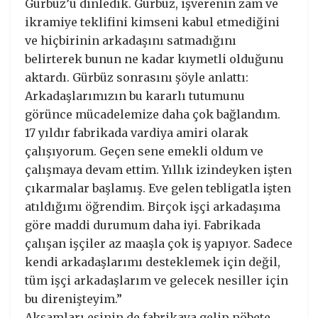
Gürbüz’ü dinledik. Gürbüz, işverenin zam ve
ikramiye teklifini kimseni kabul etmediğini
ve hiçbirinin arkadaşını satmadığını
belirterek bunun ne kadar kıymetli olduğunu
aktardı. Gürbüz sonrasını şöyle anlattı:
Arkadaşlarımızın bu kararlı tutumunu
görünce mücadelemize daha çok bağlandım.
17 yıldır fabrikada vardiya amiri olarak
çalışıyorum. Geçen sene emekli oldum ve
çalışmaya devam ettim. Yıllık izindeyken işten
çıkarmalar başlamış. Eve gelen tebligatla işten
atıldığımı öğrendim. Birçok işçi arkadaşıma
göre maddi durumum daha iyi. Fabrikada
çalışan işçiler az maaşla çok iş yapıyor. Sadece
kendi arkadaşlarımı desteklemek için değil,
tüm işçi arkadaşlarım ve gelecek nesiller için
bu direnişteyim.”
Akşamları eşinin de fabrikaya gelip nöbete