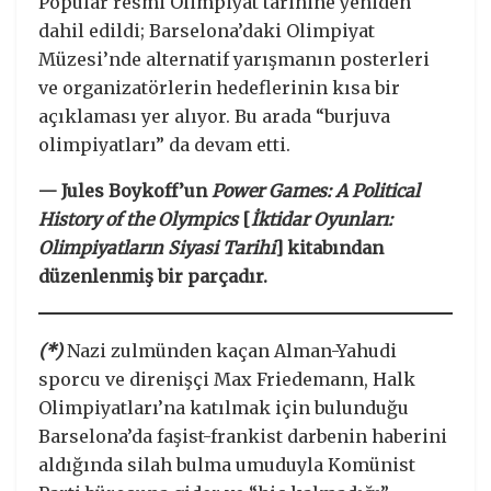
Popular resmi Olimpiyat tarihine yeniden
dahil edildi; Barselona’daki Olimpiyat
Müzesi’nde alternatif yarışmanın posterleri
ve organizatörlerin hedeflerinin kısa bir
açıklaması yer alıyor. Bu arada “burjuva
olimpiyatları” da devam etti.
— Jules Boykoff’un
Power Games: A Political
History of the Olympics
[
İktidar Oyunları:
Olimpiyatların Siyasi Tarihi
] kitabından
düzenlenmiş bir parçadır.
(*)
Nazi zulmünden kaçan Alman-Yahudi
sporcu ve direnişçi Max Friedemann, Halk
Olimpiyatları’na katılmak için bulunduğu
Barselona’da faşist-frankist darbenin haberini
aldığında silah bulma umuduyla Komünist