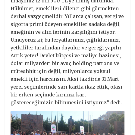
maaşımız 12 bin 500 TL’ye inmiş durumda.
Hükûmet, emeklileri dilenci gibi görmekten
derhal vazgeçmelidir. Yıllarca çalışan, vergi ve
sigorta primi ödeyen emekliler sadaka değil,
emeğinin ve alın terinin karşılığını istiyor.
Umuyoruz ki; bu feryatlarımız, çığlıklarımız,
yetkililer tarafından duyulur ve gereği yapılır.
Artık yeter! Devlet bütçesi ve maliye hazinesi,
dolar milyarderi bir avuç holding patronu ve
müteahhit için değil, milyonlarca yoksul
emekli için harcansın. Aksi takdirde 31 Mart
yerel seçimlerinde sarı kartla ikaz ettik, olası
bir erken seçimde kırmızı kart
göstereceğimizin bilinmesini istiyoruz” dedi.