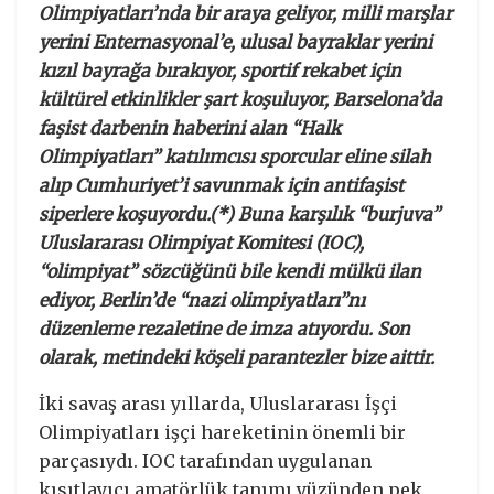
Olimpiyatları’nda bir araya geliyor, milli marşlar
yerini Enternasyonal’e, ulusal bayraklar yerini
kızıl bayrağa bırakıyor, sportif rekabet için
kültürel etkinlikler şart koşuluyor, Barselona’da
faşist darbenin haberini alan “Halk
Olimpiyatları” katılımcısı sporcular eline silah
alıp Cumhuriyet’i savunmak için antifaşist
siperlere koşuyordu.(*) Buna karşılık “burjuva”
Uluslararası Olimpiyat Komitesi (IOC),
“olimpiyat” sözcüğünü bile kendi mülkü ilan
ediyor, Berlin’de “nazi olimpiyatları”nı
düzenleme rezaletine de imza atıyordu. Son
olarak, metindeki köşeli parantezler bize aittir.
İki savaş arası yıllarda, Uluslararası İşçi
Olimpiyatları işçi hareketinin önemli bir
parçasıydı. IOC tarafından uygulanan
kısıtlayıcı amatörlük tanımı yüzünden pek