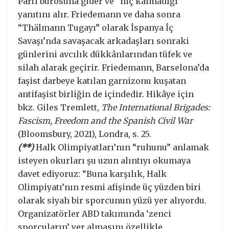
Parti bürosuna gider ve “hiç kalmadığı”
yanıtını alır. Friedemann ve daha sonra
“Thälmann Tugayı” olarak İspanya İç
Savaşı’nda savaşacak arkadaşları sonraki
günlerini avcılık dükkânlarından tüfek ve
silah alarak geçirir. Friedemann, Barselona’da
faşist darbeye katılan garnizonu kuşatan
antifaşist birliğin de içindedir. Hikâye için
bkz. Giles Tremlett,
The International Brigades:
Fascism, Freedom and the Spanish Civil War
(Bloomsbury, 2021), Londra, s. 25.
(**)
Halk Olimpiyatları’nın “ruhunu” anlamak
isteyen okurları şu uzun alıntıyı okumaya
davet ediyoruz: “Buna karşılık, Halk
Olimpiyatı’nın resmi afişinde üç yüzden biri
olarak siyah bir sporcunun yüzü yer alıyordu.
Organizatörler ABD takımında ‘zenci
sporcuların’ yer almasını özellikle