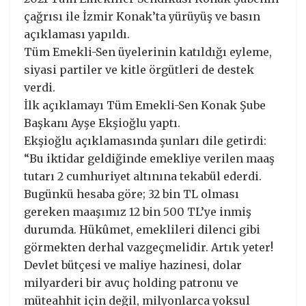
çağrısı ile İzmir Konak’ta yürüyüş ve basın
açıklaması yapıldı.
Tüm Emekli-Sen üyelerinin katıldığı eyleme,
siyasi partiler ve kitle örgütleri de destek
verdi.
İlk açıklamayı Tüm Emekli-Sen Konak Şube
Başkanı Ayşe Ekşioğlu yaptı.
Ekşioğlu açıklamasında şunları dile getirdi:
“Bu iktidar geldiğinde emekliye verilen maaş
tutarı 2 cumhuriyet altınına tekabül ederdi.
Bugünkü hesaba göre; 32 bin TL olması
gereken maaşımız 12 bin 500 TL’ye inmiş
durumda. Hükûmet, emeklileri dilenci gibi
görmekten derhal vazgeçmelidir. Artık yeter!
Devlet bütçesi ve maliye hazinesi, dolar
milyarderi bir avuç holding patronu ve
müteahhit için değil, milyonlarca yoksul