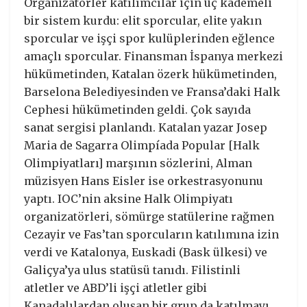
Organizatörler katılımcılar için üç kademeli
bir sistem kurdu: elit sporcular, elite yakın
sporcular ve işçi spor kulüplerinden eğlence
amaçlı sporcular. Finansman İspanya merkezi
hükümetinden, Katalan özerk hükümetinden,
Barselona Belediyesinden ve Fransa’daki Halk
Cephesi hükümetinden geldi. Çok sayıda
sanat sergisi planlandı. Katalan yazar Josep
Maria de Sagarra Olimpíada Popular [Halk
Olimpiyatları] marşının sözlerini, Alman
müzisyen Hans Eisler ise orkestrasyonunu
yaptı. IOC’nin aksine Halk Olimpiyatı
organizatörleri, sömürge statülerine rağmen
Cezayir ve Fas’tan sporcuların katılımına izin
verdi ve Katalonya, Euskadi (Bask ülkesi) ve
Galiçya’ya ulus statüsü tanıdı. Filistinli
atletler ve ABD’li işçi atletler gibi
Kanadalılardan oluşan bir grup da katılmayı