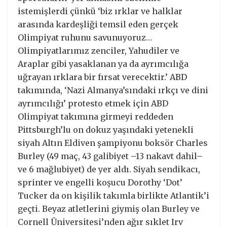
istemişlerdi çünkü ‘biz ırklar ve halklar
arasında kardeşliği temsil eden gerçek
Olimpiyat ruhunu savunuyoruz…
Olimpiyatlarımız zenciler, Yahudiler ve
Araplar gibi yasaklanan ya da ayrımcılığa
uğrayan ırklara bir fırsat verecektir.’ ABD
takımında, ‘Nazi Almanya’sındaki ırkçı ve dini
ayrımcılığı’ protesto etmek için ABD
Olimpiyat takımına girmeyi reddeden
Pittsburgh’lu on dokuz yaşındaki yetenekli
siyah Altın Eldiven şampiyonu boksör Charles
Burley (49 maç, 43 galibiyet –13 nakavt dahil–
ve 6 mağlubiyet) de yer aldı. Siyah sendikacı,
sprinter ve engelli koşucu Dorothy ‘Dot’
Tucker da on kişilik takımla birlikte Atlantik’i
geçti. Beyaz atletlerini giymiş olan Burley ve
Cornell Üniversitesi’nden ağır sıklet Irv