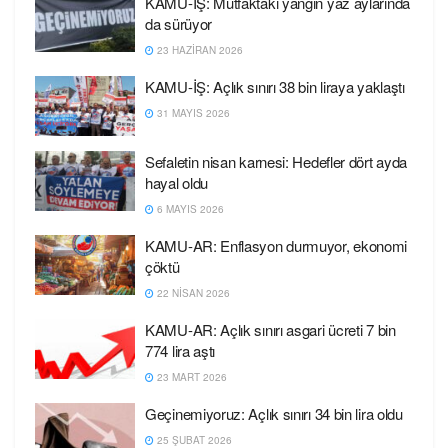
KAMU-İŞ: Mutfaktaki yangın yaz aylarında
da sürüyor
23 HAZIRAN 2026
KAMU-İŞ: Açlık sınırı 38 bin liraya yaklaştı
31 MAYIS 2026
Sefaletin nisan karnesi: Hedefler dört ayda
hayal oldu
6 MAYIS 2026
KAMU-AR: Enflasyon durmuyor, ekonomi
çöktü
22 NISAN 2026
KAMU-AR: Açlık sınırı asgari ücreti 7 bin
774 lira aştı
23 MART 2026
Geçinemiyoruz: Açlık sınırı 34 bin lira oldu
25 ŞUBAT 2026