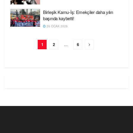
Birleşik Kamu-İş: Emekçiler daha yılın
başında kaybetti!
26 OCAK 2026
1
2
…
6