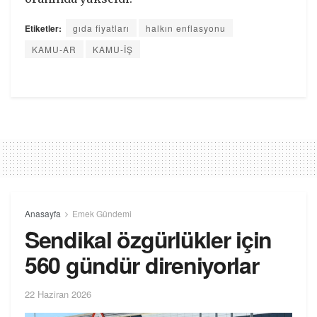
Etiketler:
gıda fiyatları
halkın enflasyonu
KAMU-AR
KAMU-İŞ
Anasayfa
Emek Gündemi
Sendikal özgürlükler için
560 gündür direniyorlar
22 Haziran 2026