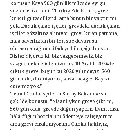
konuşan Kaya 560 günlük mücadeleyi şu
sözlerle özetledi: “Türkiye’de bir ilk; grev
kırıcılığı tescillendi ama bunun bir yaptırımı
yok. Düdük çalan işçiler, grevdeki düdük çalan
işçiler gözaltına alınıyor; grevi kıran patrona,
hala savcılıktan bir ton suç duyurusu
olmasına rağmen ifadeye bile çağrılmıyor.
Bizler diyoruz ki; biz vazgeçemeyiz, biz
vazgeçmek de istemiyoruz. 10 Aralık 2024’te
çıktık greve, bugün bu 2026 yılındayız. 560
gün oldu, direniyoruz, kazanacağız. Başka
çaremiz yok.”
Temel Conta işçilerin Simay Bekar ise şu
şekilde konuştu: “Nişanlıyken greve çıktım,
560 gün oldu, grevde düğün yaptım. Evim kira,
hâlâ düğün borçlarını ödemeye çalışıyorum
ama grevi bırakmıyorum. Çünkü haklıyız,