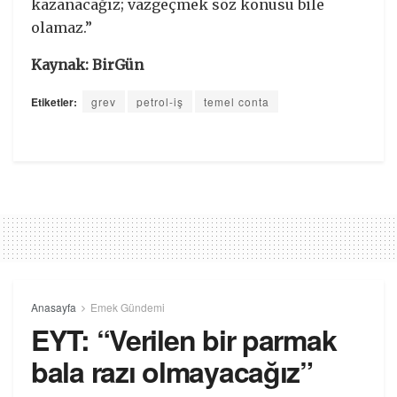
kazanacağız; vazgeçmek söz konusu bile
olamaz.”
Kaynak: BirGün
Etiketler:
grev
petrol-iş
temel conta
Anasayfa
Emek Gündemi
EYT: “Verilen bir parmak
bala razı olmayacağız”