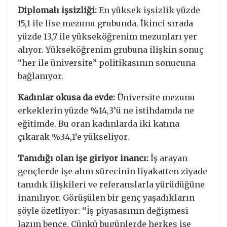
Diplomalı işsizliği:
En yüksek işsizlik yüzde
15,1 ile lise mezunu grubunda. İkinci sırada
yüzde 13,7 ile yükseköğrenim mezunları yer
alıyor. Yükseköğrenim grubuna ilişkin sonuç
“her ile üniversite” politikasının sonucuna
bağlanıyor.
Kadınlar okusa da evde:
Üniversite mezunu
erkeklerin yüzde %14,3’ü ne istihdamda ne
eğitimde. Bu oran kadınlarda iki katına
çıkarak %34,1’e yükseliyor.
Tanıdığı olan işe giriyor inancı:
İş arayan
gençlerde işe alım sürecinin liyakatten ziyade
tanıdık ilişkileri ve referanslarla yürüdüğüne
inanılıyor. Görüşülen bir genç yaşadıkların
şöyle özetliyor: ‘‘İş piyasasının değişmesi
lazım bence. Çünkü bugünlerde herkes işe