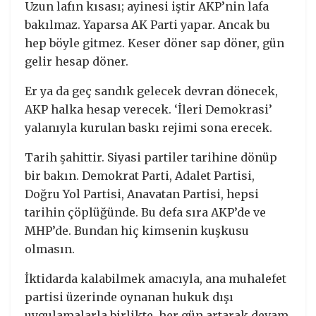
Uzun lafın kısası; ayinesi iştir AKP’nin lafa
bakılmaz. Yaparsa AK Parti yapar. Ancak bu
hep böyle gitmez. Keser döner sap döner, gün
gelir hesap döner.
Er ya da geç sandık gelecek devran dönecek,
AKP halka hesap verecek. ‘İleri Demokrasi’
yalanıyla kurulan baskı rejimi sona erecek.
Tarih şahittir. Siyasi partiler tarihine dönüp
bir bakın. Demokrat Parti, Adalet Partisi,
Doğru Yol Partisi, Anavatan Partisi, hepsi
tarihin çöplüğünde. Bu defa sıra AKP’de ve
MHP’de. Bundan hiç kimsenin kuşkusu
olmasın.
İktidarda kalabilmek amacıyla, ana muhalefet
partisi üzerinde oynanan hukuk dışı
uygulamalarla birlikte, her gün artarak devam