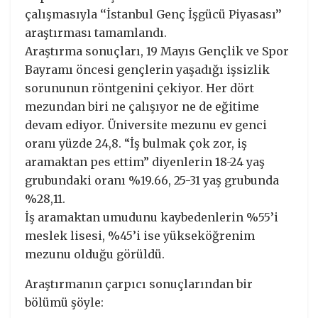
çalışmasıyla ‘‘İstanbul Genç İşgücü Piyasası’’
araştırması tamamlandı.
Araştırma sonuçları, 19 Mayıs Gençlik ve Spor
Bayramı öncesi gençlerin yaşadığı işsizlik
sorununun röntgenini çekiyor. Her dört
mezundan biri ne çalışıyor ne de eğitime
devam ediyor. Üniversite mezunu ev genci
oranı yüzde 24,8. “İş bulmak çok zor, iş
aramaktan pes ettim” diyenlerin 18-24 yaş
grubundaki oranı %19.66, 25-31 yaş grubunda
%28,11.
İş aramaktan umudunu kaybedenlerin %55’i
meslek lisesi, %45’i ise yükseköğrenim
mezunu olduğu görüldü.
Araştırmanın çarpıcı sonuçlarından bir
bölümü şöyle: