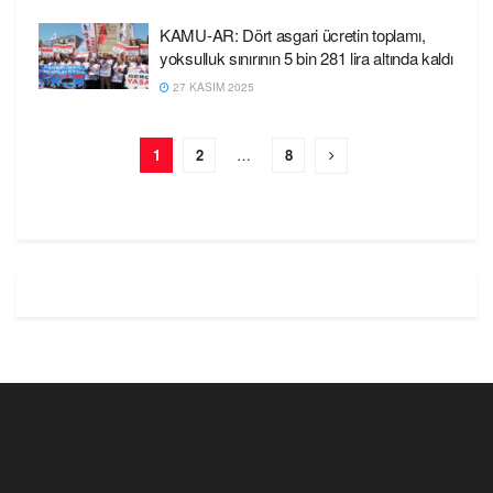
KAMU-AR: Dört asgari ücretin toplamı,
yoksulluk sınırının 5 bin 281 lira altında kaldı
27 KASIM 2025
1
2
…
8