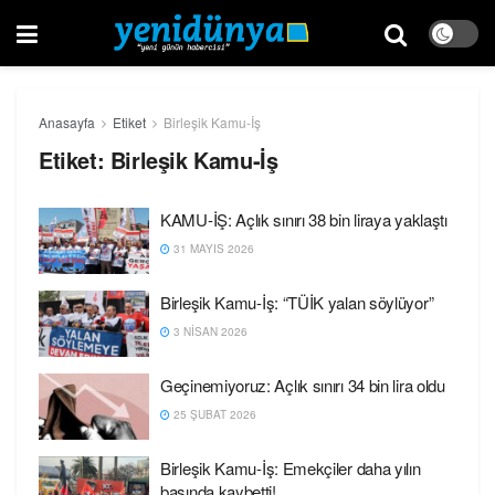
Anasayfa
Etiket
Birleşik Kamu-İş
Etiket:
Birleşik Kamu-İş
KAMU-İŞ: Açlık sınırı 38 bin liraya yaklaştı
31 MAYIS 2026
Birleşik Kamu-İş: “TÜİK yalan söylüyor”
3 NISAN 2026
Geçinemiyoruz: Açlık sınırı 34 bin lira oldu
25 ŞUBAT 2026
Birleşik Kamu-İş: Emekçiler daha yılın
başında kaybetti!