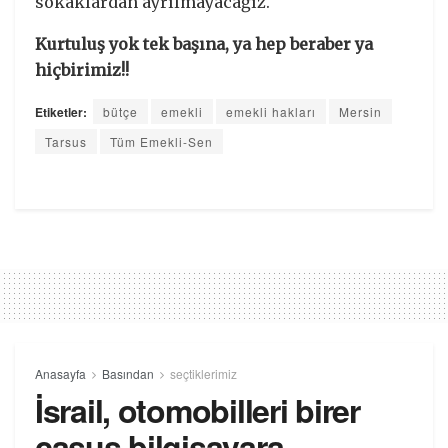
sokaklardan ayrılmayacağız.
Kurtuluş yok tek başına, ya hep beraber ya
hiçbirimiz!!
Etiketler:
bütçe
emekli
emekli hakları
Mersin
Tarsus
Tüm Emekli-Sen
Anasayfa
Basından
seçtiklerimiz
İsrail, otomobilleri birer
casus bilgisayara