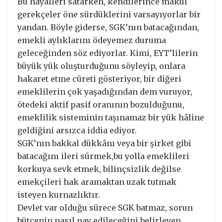
Bu hayalleri satarken, kendilerince makul
gerekçeler öne sürdüklerini varsayıyorlar bir
yandan. Böyle giderse, SGK’nın batacağından,
emekli aylıklarını ödeyemez duruma
geleceğinden söz ediyorlar. Kimi, EYT’lilerin
büyük yük oluşturduğunu söyleyip, onlara
hakaret etme cüreti gösteriyor, bir diğeri
emeklilerin çok yaşadığından dem vuruyor,
ötedeki aktif pasif oranının bozulduğunu,
emeklilik sisteminin taşınamaz bir yük hâline
geldiğini arsızca iddia ediyor.
SGK’nın bakkal dükkânı veya bir şirket gibi
batacağını ileri sürmek,bu yolla emeklileri
korkuya sevk etmek, bilinçsizlik değilse
emekçileri hak aramaktan uzak tutmak
isteyen kurnazlıktır.
Devlet var olduğu sürece SGK batmaz, sorun
bütçenin nasıl pay edileceğini belirleyen