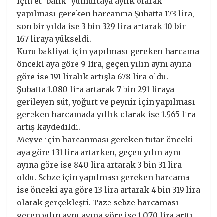
için et- balık- yumurtaya aylık olarak
yapılması gereken harcanma Şubatta 173 lira,
son bir yılda ise 3 bin 329 lira artarak 10 bin
167 liraya yükseldi.
Kuru bakliyat için yapılması gereken harcama
önceki aya göre 9 lira, geçen yılın aynı ayına
göre ise 191 liralık artışla 678 lira oldu.
Şubatta 1.080 lira artarak 7 bin 291 liraya
gerileyen süt, yoğurt ve peynir için yapılması
gereken harcamada yıllık olarak ise 1.965 lira
artış kaydedildi.
Meyve için harcanması gereken tutar önceki
aya göre 131 lira artarken, geçen yılın aynı
ayına göre ise 840 lira artarak 3 bin 31 lira
oldu. Sebze için yapılması gereken harcama
ise önceki aya göre 13 lira artarak 4 bin 319 lira
olarak gerçekleşti. Taze sebze harcaması
geçen yılın aynı ayına göre ise 1.070 lira arttı.