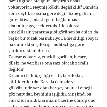
hazırlığında olduğunu duyurup nabız
yokluyorlar. Neymiş köklü değişiklik? Bundan
sonra aylık esasına göre değil, hane gelirine
göre ihtiyaç odaklı gelir bağlanması
sistemine geçeceklermiş. İlk bakışta
emeklilerin yararına gibi görünen bu anlatı da
başka bir tuzak barındırıyor. Emekliliği sosyal
hak olmaktan çıkarıp, muhtaçlığa göre
yardım sistemidir bu.
Tekrar ediyoruz, emekli, gariban, biçare,
dilsiz, ne verilirse ona razı olacak zavallı
değildir.
O demiri büktü, çeliği eritti, fabrikalar,
çiftlikler kurdu. Karada denizde ve
gökyüzünde var olan her şey onun el emeği
göz nurudur, beyninin ışığıdır. Siz şimdi bu
emekliden aldıklarınızın üzerine oturup onu
yek ekmeğe muhtaç duruma getiremezsiniz.