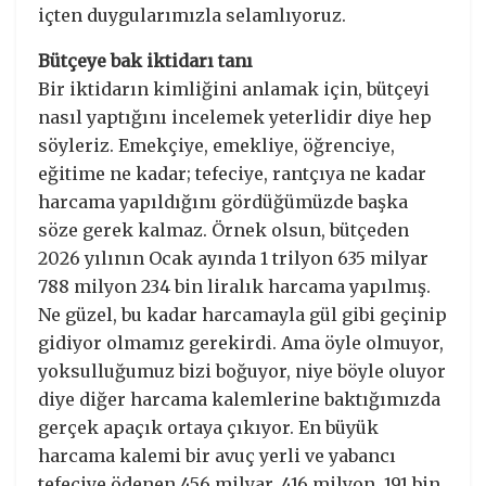
içten duygularımızla selamlıyoruz.
Bütçeye bak iktidarı tanı
Bir iktidarın kimliğini anlamak için, bütçeyi
nasıl yaptığını incelemek yeterlidir diye hep
söyleriz. Emekçiye, emekliye, öğrenciye,
eğitime ne kadar; tefeciye, rantçıya ne kadar
harcama yapıldığını gördüğümüzde başka
söze gerek kalmaz. Örnek olsun, bütçeden
2026 yılının Ocak ayında 1 trilyon 635 milyar
788 milyon 234 bin liralık harcama yapılmış.
Ne güzel, bu kadar harcamayla gül gibi geçinip
gidiyor olmamız gerekirdi. Ama öyle olmuyor,
yoksulluğumuz bizi boğuyor, niye böyle oluyor
diye diğer harcama kalemlerine baktığımızda
gerçek apaçık ortaya çıkıyor. En büyük
harcama kalemi bir avuç yerli ve yabancı
tefeciye ödenen 456 milyar, 416 milyon, 191 bin