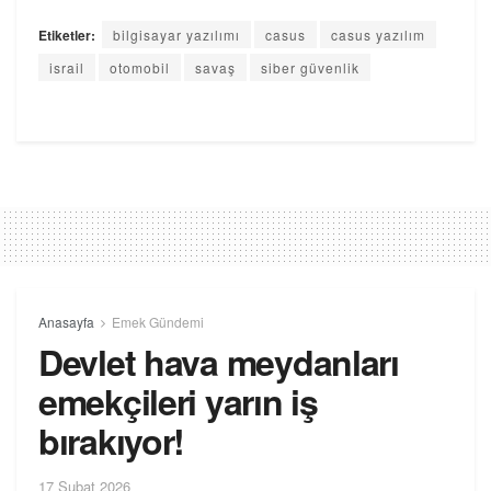
Etiketler:
bilgisayar yazılımı
casus
casus yazılım
israil
otomobil
savaş
siber güvenlik
Anasayfa
Emek Gündemi
Devlet hava meydanları
emekçileri yarın iş
bırakıyor!
17 Şubat 2026