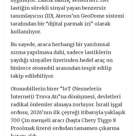
uyguluyor: Lastik basınç sensörleri. Her
lastiğin sürekli sinyal yayan benzersiz
tanımlayıcısı (ID), Ateros’un GeoDome sistemi
tarafından bir “dijital parmak izi” olarak
kullanılıyor.
Bu sayede, araca herhangi bir yazılımsal
sızma yapılmasa dahi, sadece lastiklerin
yaydığı sinyaller üzerinden hedef araç on
binlerce otomobil arasından tespit edilip
takip edilebiliyor.
Otomobillerin birer “IoT (Nesnelerin
İnterneti) Truva Atı”na dönüşmesi, devletleri
radikal önlemler almaya zorluyor. İsrail işgal
ordusu, 2026’nın ilk çeyreği itibarıyla yaklaşık
700 Çin menşeli aracı (başta Chery Tiggo 8
Proolmak üzere) ordudan tamamen çıkarma