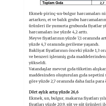
Ekmek-pirinç-un-bulgur harcamaları nis
artarken, et ve balık grubu harcamaların
ürünleri ile yumurta grubunda fiyatlar y
harcamaları ise yüzde 4,2 arttı.
Meyve fiyatlarının yüzde 7,1 oranında ar
yüzde 4,7 oranında gerileme yaşandı.
Bakliyat fiyatlarının önceki yüzde 1,3 ora
ve benzeri işlenmiş gıda maddelerinden 
yükseldi.
Vatandaşlar mevcut gıda tüketim alışkan
maddesinden oluşturulan gıda sepetini s
göre yüzde 2,7 oranında daha fazla para
Dört aylık artış yüzde 26,6
Ekmek, un, bulgur, makarna fiyatları yıl
fiyatları yüzde 20,9, süt ve süt ürünleri 