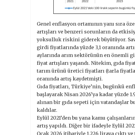
Genel enflasyon ortamının yanı sıra öze
artışları ve benzeri sorunların da etkisiy
yoksulluk riskini giderek büyütüyor. Sa
girdi fiyatlarında yüzde 3,1 oranında art
aylarında arım sektörünün en önemli gir
fiyat artışları yaşandı. Nitekim, gıda fi
tarım ürünü üretici fiyatları (tarla fiyat
oranında artış kaydetmişti.
Gıda fiyatları, Türkiye’nin, bugünkü en
başlayarak Nisan 2026’ya kadar yüzde 1.98
alınan bir gıda sepeti için vatandaşlar 
kaldılar.
Eylül 2021’den bu yana kamu çalışanları
artış yapıldı. Diğer bir ifadeyle Eylül 20
Ocak 2026 itibariyle 1.226 liraya çıktı 