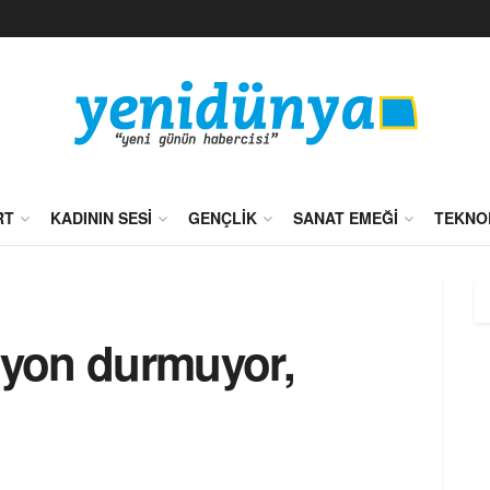
RT
KADININ SESI
GENÇLIK
SANAT EMEĞI
TEKNO
yon durmuyor,