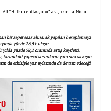
U-AR “Halkın enflasyonu” araştırması-Nisan
şan bir sepet esas alınarak yapılan hesaplamaya
ayında yüzde 26,5’e ulaştı
ir yılda yüzde 58,2 oranında artış kaydetti.
n, tarımdaki yapısal sorunların yanı sıra savaşın
şların da etkisiyle yaz aylarında da devam edeceği