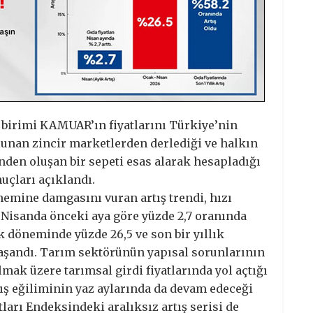
birimi KAMUAR’ın fiyatlarını Türkiye’nin
lunan zincir marketlerden derlediği ve halkın
nden oluşan bir sepeti esas alarak hesapladığı
uçları açıklandı.
önemine damgasını vuran artış trendi, hızı
. Nisanda önceki aya göre yüzde 2,7 oranında
lık döneminde yüzde 26,5 ve son bir yıllık
yaşandı. Tarım sektörünün yapısal sorunlarının
olmak üzere tarımsal girdi fiyatlarında yol açtığı
tış eğiliminin yaz aylarında da devam edeceği
tları Endeksindeki aralıksız artış serisi de