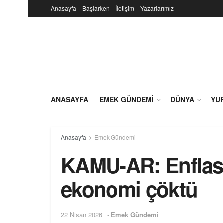
Anasayfa
Başlarken
İletişim
Yazarlarımız
ANASAYFA
EMEK GÜNDEMI
DÜNYA
YU
Anasayfa
Emek Gündemi
KAMU-AR: Enflas
ekonomi çöktü
22 Nisan 2026
-
Emek Gündemi