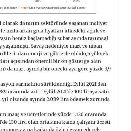
l olarak da tarım sektöründe yaşanan maliyet
le hızla artan gıda fiyatları ülkedeki açlık ve
vaşın henüz başlamadığı şubat ayında tarımsal
ış yaşanmıştı. Savaş nedeniyle mart ve nisan
dileri olan enerji ve gübre de oldukça yüksek
yatları açısından önemli bir ön gösterge olan
ları) da mart ayında bir önceki aya göre yüzde 3,9
flasyon sarmalına sürüklendiği Eylül 2021’den
9 oranında arttı. Eylül 2021’de 100 liraya satın
bu yıl nisanda ayında 2.089 lira ödemek zorunda
nın maaş ve ücretlerinde yüzde 1.126 oranında
21’de 100 lira olan ortalama kamu çalışanı ücreti
ve temmuz ayına kadar da öyle devam edecek.