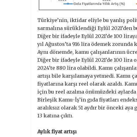
Türkiye’nin, iktidar eliyle bu yanlış po
sarmalına sürüklendiği Eylül 2021’den bu
Diğer bir ifadeyle Eylül 2021’de 100 liray
yıl Ağustos’ta 916 lira ödemek zorunda k
Aynı dönemde, kamu çalışanlarının ücret
Diğer bir ifadeyle Eylül 2021’de 100 li
2024’te 880 lira olabildi. Kamu çalışanla
artışı bile karşılamaya yetmedi. Kamu ça
fiyatlarına karşı reel olarak azaldı. Kamu
için bu reel azalma önümüzdeki aylarda
Birleşik Kamu-İş’in gıda fiyatları endek
aralıksız olarak 51 aydır bir önceki aya 
13 katına çıktı.
Aylık fiyat artışı