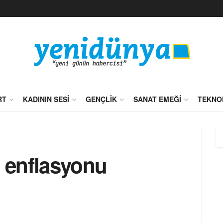
RT
KADININ SESI
GENÇLIK
SANAT EMEĞI
TEKNO
 enflasyonu