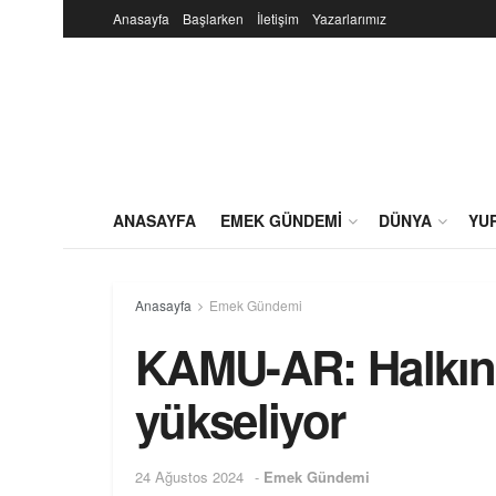
Anasayfa
Başlarken
İletişim
Yazarlarımız
ANASAYFA
EMEK GÜNDEMI
DÜNYA
YU
Anasayfa
Emek Gündemi
KAMU-AR: Halkın
yükseliyor
24 Ağustos 2024
-
Emek Gündemi