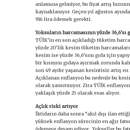
anlamına gelmiyor, bu fiyat artış hızın
kaynaklanıyor. Geçen yıl ağustos ayında 5
916 lira ödemek gerekti.
Yoksuların harcamasının yüzde 36,6’sı 
TÜİK’in en son açıkladığı tüketim harcam
yüzde 20’lik kesim tüketim harcamaların
kesim ise yüzde 36,6’sını gıda için yapı
bir kısmını gıdaya ayırmak zorunda kalıy
son 49 aydır yaşanan kesintisiz artış en f
Açıklanan enflasyon bu nedenle bu kesi
olarak yansıtmıyor. Zira TÜİK enflasyo
yaklaşık yüzde 25 olarak esas alıyor.
Açlık riski artıyor
İktidarın daha sonra “akıl dışı ilan etti
yüksek enflasyon sürecinin en ağır fatu
ödemeye devam ediyor. Yoksullar bu fatu