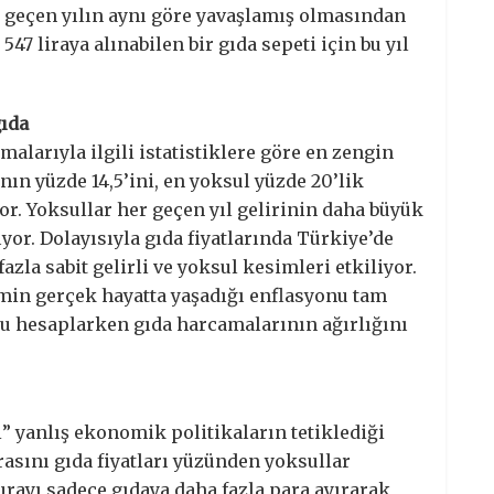
ın geçen yılın aynı göre yavaşlamış olmasından
47 liraya alınabilen bir gıda sepeti için bu yıl
gıda
alarıyla ilgili istatistiklere göre en zengin
ın yüzde 14,5’ini, en yoksul yüzde 20’lik
yor. Yoksullar her geçen yıl gelirinin daha büyük
or. Dolayısıyla gıda fiyatlarında Türkiye’de
azla sabit gelirli ve yoksul kesimleri etkiliyor.
min gerçek hayatta yaşadığı enflasyonu tam
nu hesaplarken gıda harcamalarının ağırlığını
ği” yanlış ekonomik politikaların tetiklediği
rasını gıda fiyatları yüzünden yoksullar
rayı sadece gıdaya daha fazla para ayırarak