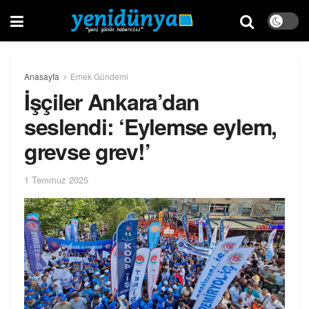
Anasayfa
Emek Gündemi
İşçiler Ankara’dan
seslendi: ‘Eylemse eylem,
grevse grev!’
1 Temmuz 2025