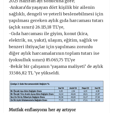
2025 Haziran ayı sonucuna göre;
-Ankara’da yaşayan dört kişilik bir ailenin
sağlıklı, dengeli ve yeterli beslenebilmesi için
yapılması gereken aylık gıda harcaması tutarı
(açlık sınırı) 26.115,18 TL’ye,
-Gıda harcaması ile giyim, konut (kira,
elektrik, su, yakıt), ulaşım, eğitim, sağlık ve
benzeri ihtiyaçlar için yapılması zorunlu
diğer aylık harcamalarının toplam tutarı ise
(yoksulluk sınırı) 85.065,75 TL’ye
-Bekâr bir çalışanın ‘yaşama maliyeti’ de aylık
33.586,82 TL ’ye yükseldi.
Mutfak enflasyonu her ay artıyor