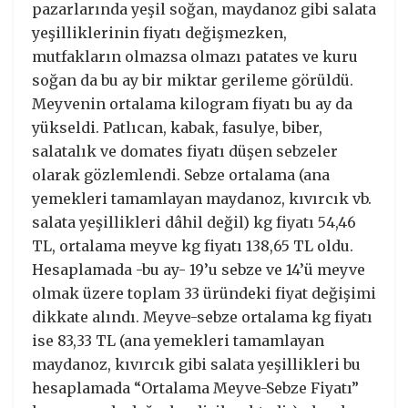
pazarlarında yeşil soğan, maydanoz gibi salata
yeşilliklerinin fiyatı değişmezken,
mutfakların olmazsa olmazı patates ve kuru
soğan da bu ay bir miktar gerileme görüldü.
Meyvenin ortalama kilogram fiyatı bu ay da
yükseldi. Patlıcan, kabak, fasulye, biber,
salatalık ve domates fiyatı düşen sebzeler
olarak gözlemlendi. Sebze ortalama (ana
yemekleri tamamlayan maydanoz, kıvırcık vb.
salata yeşillikleri dâhil değil) kg fiyatı 54,46
TL, ortalama meyve kg fiyatı 138,65 TL oldu.
Hesaplamada -bu ay- 19’u sebze ve 14’ü meyve
olmak üzere toplam 33 üründeki fiyat değişimi
dikkate alındı. Meyve-sebze ortalama kg fiyatı
ise 83,33 TL (ana yemekleri tamamlayan
maydanoz, kıvırcık gibi salata yeşillikleri bu
hesaplamada “Ortalama Meyve-Sebze Fiyatı”