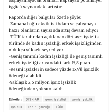
başlayamayacak olanları kapsayan potansiyel
işgücü sayısındaki artıştır.
Raporda diğer bulgular özetle şöyle:
-Zamana bağlı eksik istihdam ve çalışmaya
hazır olanların sayısında artış devam ediyor
-TÜİK tarafından açıklanan dört ayrı işsizlik
türünde de kadın işsizliği erkek işsizliğinden
oldukça yüksek seyrediyor.
-Geniş tanımlı kadın işsizliği ile geniş tanımlı
erkek işsizliği arasındaki fark 15,8 puan.
-Resmi işsizlerin sadece yüzde 15,4’ü işsizlik
ödeneği alabildi.
-Yaklaşık 2,6 milyon işsiz işsizlik
ödeneğinden yoksun kaldı.
Etiketler:
DİSK-AR
genç işsizliği
geniş işsizlik
işsizlik
kadın işsizliği
TÜİK