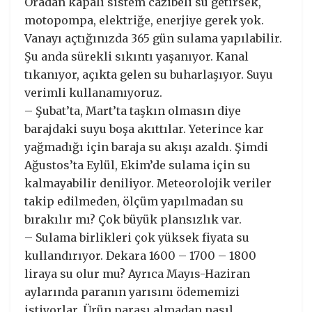
Oradan kapalı sistem cazibeli su getirsek,
motopompa, elektriğe, enerjiye gerek yok.
Vanayı açtığınızda 365 gün sulama yapılabilir.
Şu anda sürekli sıkıntı yaşanıyor. Kanal
tıkanıyor, açıkta gelen su buharlaşıyor. Suyu
verimli kullanamıyoruz.
– Şubat’ta, Mart’ta taşkın olmasın diye
barajdaki suyu boşa akıttılar. Yeterince kar
yağmadığı için baraja su akışı azaldı. Şimdi
Ağustos’ta Eylül, Ekim’de sulama için su
kalmayabilir deniliyor. Meteorolojik veriler
takip edilmeden, ölçüm yapılmadan su
bırakılır mı? Çok büyük plansızlık var.
– Sulama birlikleri çok yüksek fiyata su
kullandırıyor. Dekara 1600 – 1700 – 1800
liraya su olur mu? Ayrıca Mayıs-Haziran
aylarında paranın yarısını ödememizi
istiyorlar. Ürün parası almadan nasıl