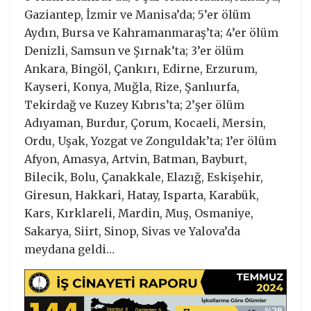
Gaziantep, İzmir ve Manisa’da; 5’er ölüm
Aydın, Bursa ve Kahramanmaraş’ta; 4’er ölüm
Denizli, Samsun ve Şırnak’ta; 3’er ölüm
Ankara, Bingöl, Çankırı, Edirne, Erzurum,
Kayseri, Konya, Muğla, Rize, Şanlıurfa,
Tekirdağ ve Kuzey Kıbrıs’ta; 2’şer ölüm
Adıyaman, Burdur, Çorum, Kocaeli, Mersin,
Ordu, Uşak, Yozgat ve Zonguldak’ta; 1’er ölüm
Afyon, Amasya, Artvin, Batman, Bayburt,
Bilecik, Bolu, Çanakkale, Elazığ, Eskişehir,
Giresun, Hakkari, Hatay, Isparta, Karabük,
Kars, Kırklareli, Mardin, Muş, Osmaniye,
Sakarya, Siirt, Sinop, Sivas ve Yalova’da
meydana geldi…