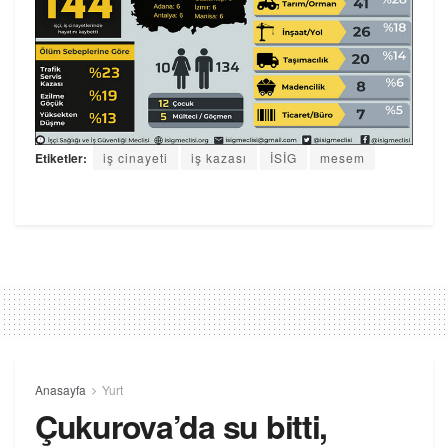
Etiketler:
iş cinayeti
iş kazası
İSİG
mesem
Anasayfa
Yurt
Çukurova’da su bitti,