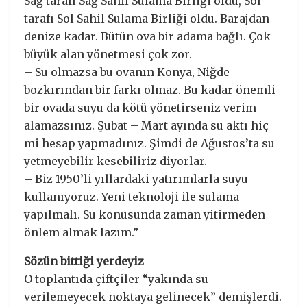
Sağ tarafı Sağ Sahil Sulama Birliği oldu, Sol
tarafı Sol Sahil Sulama Birliği oldu. Barajdan
denize kadar. Bütün ova bir adama bağlı. Çok
büyük alan yönetmesi çok zor.
– Su olmazsa bu ovanın Konya, Niğde
bozkırından bir farkı olmaz. Bu kadar önemli
bir ovada suyu da kötü yönetirseniz verim
alamazsınız. Şubat – Mart ayında su aktı hiç
mi hesap yapmadınız. Şimdi de Ağustos’ta su
yetmeyebilir kesebiliriz diyorlar.
– Biz 1950’li yıllardaki yatırımlarla suyu
kullanıyoruz. Yeni teknoloji ile sulama
yapılmalı. Su konusunda zaman yitirmeden
önlem almak lazım.”
Sözün bittiği yerdeyiz
O toplantıda çiftçiler “yakında su
verilemeyecek noktaya gelinecek” demişlerdi.