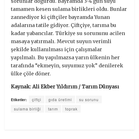
sorunlar doğurdu. Bayramda 3-4 gün suyu
tamamen kesen sulama birlikleri oldu. Bunlar
zannediyor ki çiftçiler bayramda Yunan
adalarına tatile gidiyor. Çiftçiye, tarıma bu
kadar yabancılar. Türkiye su sorununu acilen
masaya yatırmalı. Mevcut suyun verimli
şekilde kullanılması için çalışmalar
yapılmalı. Bu yapılmazsa yarın ülkenin her
tarafında “ekmeyin, suyumuz yok” denilerek
ülke çöle döner.
Kaynak: Ali Ekber Yıldırım / Tarım Dünyası
Etiketler:
çiftçi
gıda üretimi
su sorunu
sulama birliği
tarım
toprak