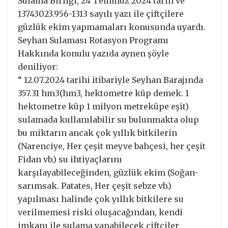
Sulama Birliği, 24 Temmuz 2024 tarih ve
13743023.956-1313 sayılı yazı ile çiftçilere
güzlük ekim yapmamaları konusunda uyardı.
Seyhan Sulaması Rotasyon Programı
Hakkında konulu yazıda aynen şöyle
deniliyor:
“ 12.07.2024 tarihi itibariyle Seyhan Barajında
357.31 hm3(hm3, hektometre küp demek. 1
hektometre küp 1 milyon metreküpe eşit)
sulamada kullanılabilir su bulunmakta olup
bu miktarın ancak çok yıllık bitkilerin
(Narenciye, Her çeşit meyve bahçesi, her çeşit
Fidan vb.) su ihtiyaçlarını
karşılayabileceğinden, güzlük ekim (Soğan-
sarımsak. Patates, Her çeşit sebze vb.)
yapılması halinde çok yıllık bitkilere su
verilmemesi riski oluşacağından, kendi
imkanı ile sulama yapabilecek çiftçiler