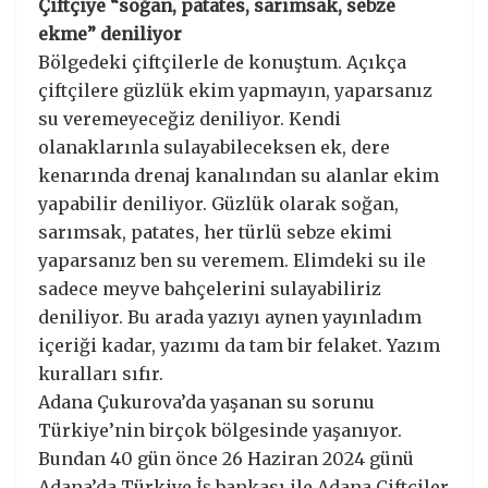
Çiftçiye “soğan, patates, sarımsak, sebze
ekme” deniliyor
Bölgedeki çiftçilerle de konuştum. Açıkça
çiftçilere güzlük ekim yapmayın, yaparsanız
su veremeyeceğiz deniliyor. Kendi
olanaklarınla sulayabileceksen ek, dere
kenarında drenaj kanalından su alanlar ekim
yapabilir deniliyor. Güzlük olarak soğan,
sarımsak, patates, her türlü sebze ekimi
yaparsanız ben su veremem. Elimdeki su ile
sadece meyve bahçelerini sulayabiliriz
deniliyor. Bu arada yazıyı aynen yayınladım
içeriği kadar, yazımı da tam bir felaket. Yazım
kuralları sıfır.
Adana Çukurova’da yaşanan su sorunu
Türkiye’nin birçok bölgesinde yaşanıyor.
Bundan 40 gün önce 26 Haziran 2024 günü
Adana’da Türkiye İş bankası ile Adana Çiftçiler