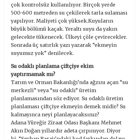
çok kontrolsüz kullanılıyor. Birçok yerde
500-600 metreden su çekilerek tarla sulaması
yapılıyor. Maliyeti çok yüksek.Kuyuların
büyük bölümü kaçak. Yeraltı suyu da yakın
gelecekte tükenecek. Ülkeyi çöle çevirecekler.
Sonrada üç satırlık yazı yazarak “ekmeyin
suyumuz yok” denilecek.
Su odaklı planlama çiftçiye ekim
yaptırmamak mı?
Tarım ve Orman Bakanlığı’nda ağzını açan “su
merkezli” veya “su odaklı” üretim
planlamasından söz ediyor. Su odaklı üretim
planlaması çiftçiye ekmeyin demek midir? Su
kalmayınca neyi planlayacaksınız?
Adana Yüreğir Ziraat Odası Başkanı Mehmet
Akın Doğan yıllardır adeta çırpınıyor. Diyor
ki, “Seyhan Barajı’ndaki kod farkından dolayı