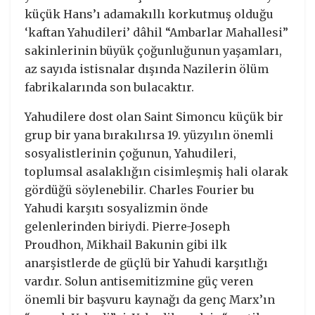
küçük Hans’ı adamakıllı korkutmuş olduğu
‘kaftan Yahudileri’ dâhil “Ambarlar Mahallesi”
sakinlerinin büyük çoğunluğunun yaşamları,
az sayıda istisnalar dışında Nazilerin ölüm
fabrikalarında son bulacaktır.
Yahudilere dost olan Saint Simoncu küçük bir
grup bir yana bırakılırsa 19. yüzyılın önemli
sosyalistlerinin çoğunun, Yahudileri,
toplumsal asalaklığın cisimleşmiş hali olarak
gördüğü söylenebilir. Charles Fourier bu
Yahudi karşıtı sosyalizmin önde
gelenlerinden biriydi. Pierre-Joseph
Proudhon, Mikhail Bakunin gibi ilk
anarşistlerde de güçlü bir Yahudi karşıtlığı
vardır. Solun antisemitizmine güç veren
önemli bir başvuru kaynağı da genç Marx’ın