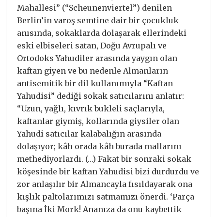
Mahallesi” (“Scheunenviertel”) denilen
Berlin’in varoş semtine dair bir çocukluk
anısında, sokaklarda dolaşarak ellerindeki
eski elbiseleri satan, Doğu Avrupalı ve
Ortodoks Yahudiler arasında yaygın olan
kaftan giyen ve bu nedenle Almanların
antisemitik bir dil kullanımıyla “Kaftan
Yahudisi” dediği sokak satıcılarını anlatır:
“Uzun, yağlı, kıvrık bukleli saçlarıyla,
kaftanlar giymiş, kollarında giysiler olan
Yahudi satıcılar kalabalığın arasında
dolaşıyor; kâh orada kâh burada mallarını
methediyorlardı. (…) Fakat bir sonraki sokak
köşesinde bir kaftan Yahudisi bizi durdurdu ve
zor anlaşılır bir Almancayla fısıldayarak ona
kışlık paltolarımızı satmamızı önerdi. ‘Parça
başına İki Mork! Ananıza da onu kaybettik