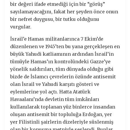
bir değeri ifade etmediği için bir “görüş”
sayılamayacağını, fakat her şeyden önce onun
bir nefret duygusu, bir tutku olduğunu
vurgular.
İsrail’e Hamas militanlarınca 7 Ekim’de
düzenlenen ve 1945’ten bu yana gerçekleşen en
büyük Yahudi katliamının ardından İsrail’in
tümüyle Hamas’ın kontrolündeki Gazze’ye
yönelik saldırıları, tüm dünyada olduğu gibi
bizde de İslamcı çevrelerin özünde antisemit
olan İsrail ve Yahudi karşıtı gösteri ve
eylemlerine yol açtı. Hatta Atatürk
Havaalanı’nda devletin tüm imkânları
kullanılarak toplanan yüz binlerce insandan
oluşan antisemit bir topluluğa Erdoğan, yer
yer Filistinli şairlerin dizeleriyle süslenmiş
olan bir konuşma metniyle seslendi. Bunlar