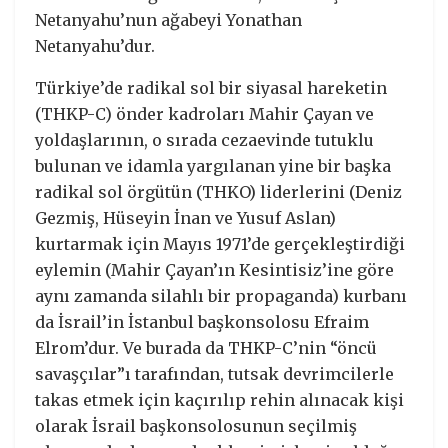
Netanyahu’nun ağabeyi Yonathan
Netanyahu’dur.
Türkiye’de radikal sol bir siyasal hareketin
(THKP-C) önder kadroları Mahir Çayan ve
yoldaşlarının, o sırada cezaevinde tutuklu
bulunan ve idamla yargılanan yine bir başka
radikal sol örgütün (THKO) liderlerini (Deniz
Gezmiş, Hüseyin İnan ve Yusuf Aslan)
kurtarmak için Mayıs 1971’de gerçekleştirdiği
eylemin (Mahir Çayan’ın Kesintisiz’ine göre
aynı zamanda silahlı bir propaganda) kurbanı
da İsrail’in İstanbul başkonsolosu Efraim
Elrom’dur. Ve burada da THKP-C’nin “öncü
savaşçılar”ı tarafından, tutsak devrimcilerle
takas etmek için kaçırılıp rehin alınacak kişi
olarak İsrail başkonsolosunun seçilmiş