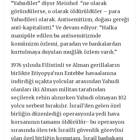
“Yahudiler” diyor Meinhof “ne olarak
göründülerse, o olarak öldürüldüler – para
Yahudileri olarak. Antisemitizm, doğası gereği
anti-kapitalistti.” Ve devam ediyor: “Halka
manipüle edilen bu antisemitizmde
komünizm özlemi, paradan ve bankalardan
kurtulmaya duyulan muğlâk özlem vardı.”
1976 yılında Filistinli ve Alman gerillaların
birlikte Etiyopya’nın Entebbe havaalanına
indirdiği uçakta yolcular arasından Yahudi
olanları iki Alman militan tarafından
seçilerek rehin alınırken Yahudi olmayan 102
yolcu serbest bırakılır. İsrail’den gelen özel
birliğin düzenlediği operasyonla yedi hava
korsanının tamamı öldürülür– bu operasyon
sırasında ölen tek İsrailli güvenlik görevlisi
olan özel birliğin komutanı, İsrail başbakanı