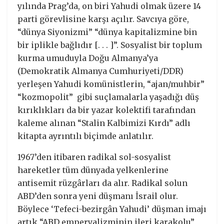
yılında Prag’da, on biri Yahudi olmak üzere 14
parti görevlisine karşı açılır. Savcıya göre,
“dünya Siyonizmi” “dünya kapitalizmine bin
bir iplikle bağlıdır [. . . ]”. Sosyalist bir toplum
kurma umuduyla Doğu Almanya’ya
(Demokratik Almanya Cumhuriyeti/DDR)
yerleşen Yahudi komünistlerin, “ajan/muhbir”
“kozmopolit” gibi suçlamalarla yaşadığı düş
kırıklıkları da bir yazar kolektifi tarafından
kaleme alınan “Stalin Kalbimizi Kırdı” adlı
kitapta ayrıntılı biçimde anlatılır.
1967’den itibaren radikal sol-sosyalist
hareketler tüm dünyada yelkenlerine
antisemit rüzgârları da alır. Radikal solun
ABD’den sonra yeni düşmanı İsrail olur.
Böylece ‘Tefeci-bezirgân Yahudi’ düşman imajı
artık “ABD emperyalizminin ileri karakolu”