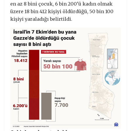
en az 8 bini çocuk, 6 bin 200’ü kadın olmak
üzere 18 bin 412 kişiyi öldürdüğü, 50 bin 100
kişiyi yaraladığı belirtildi.