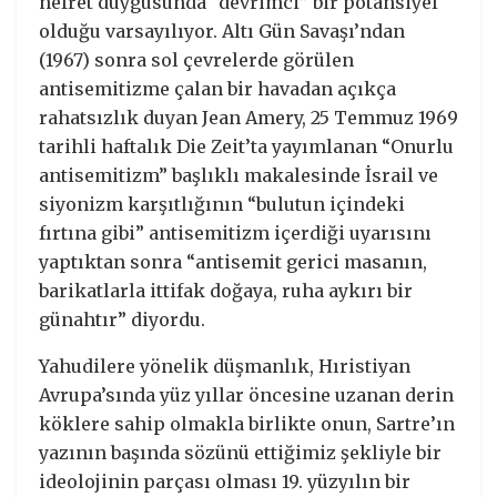
nefret duygusunda “devrimci” bir potansiyel
olduğu varsayılıyor. Altı Gün Savaşı’ndan
(1967) sonra sol çevrelerde görülen
antisemitizme çalan bir havadan açıkça
rahatsızlık duyan Jean Amery, 25 Temmuz 1969
tarihli haftalık Die Zeit’ta yayımlanan “Onurlu
antisemitizm” başlıklı makalesinde İsrail ve
siyonizm karşıtlığının “bulutun içindeki
fırtına gibi” antisemitizm içerdiği uyarısını
yaptıktan sonra “antisemit gerici masanın,
barikatlarla ittifak doğaya, ruha aykırı bir
günahtır” diyordu.
Yahudilere yönelik düşmanlık, Hıristiyan
Avrupa’sında yüz yıllar öncesine uzanan derin
köklere sahip olmakla birlikte onun, Sartre’ın
yazının başında sözünü ettiğimiz şekliyle bir
ideolojinin parçası olması 19. yüzyılın bir