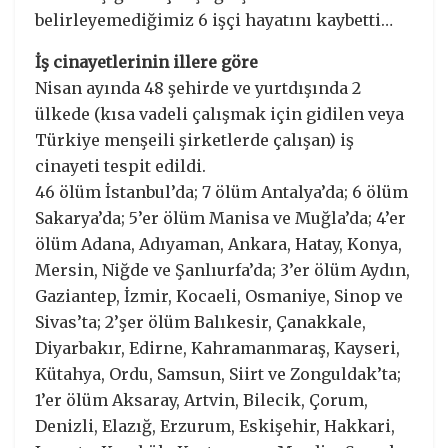
belirleyemediğimiz 6 işçi hayatını kaybetti…
İş cinayetlerinin illere göre
Nisan ayında 48 şehirde ve yurtdışında 2
ülkede (kısa vadeli çalışmak için gidilen veya
Türkiye menşeili şirketlerde çalışan) iş
cinayeti tespit edildi.
46 ölüm İstanbul’da; 7 ölüm Antalya’da; 6 ölüm
Sakarya’da; 5’er ölüm Manisa ve Muğla’da; 4’er
ölüm Adana, Adıyaman, Ankara, Hatay, Konya,
Mersin, Niğde ve Şanlıurfa’da; 3’er ölüm Aydın,
Gaziantep, İzmir, Kocaeli, Osmaniye, Sinop ve
Sivas’ta; 2’şer ölüm Balıkesir, Çanakkale,
Diyarbakır, Edirne, Kahramanmaraş, Kayseri,
Kütahya, Ordu, Samsun, Siirt ve Zonguldak’ta;
1’er ölüm Aksaray, Artvin, Bilecik, Çorum,
Denizli, Elazığ, Erzurum, Eskişehir, Hakkari,