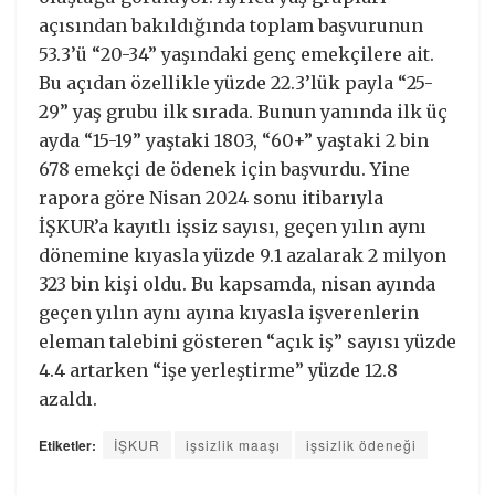
açısından bakıldığında toplam başvurunun
53.3’ü “20-34” yaşındaki genç emekçilere ait.
Bu açıdan özellikle yüzde 22.3’lük payla “25-
29” yaş grubu ilk sırada. Bunun yanında ilk üç
ayda “15-19” yaştaki 1803, “60+” yaştaki 2 bin
678 emekçi de ödenek için başvurdu. Yine
rapora göre Nisan 2024 sonu itibarıyla
İŞKUR’a kayıtlı işsiz sayısı, geçen yılın aynı
dönemine kıyasla yüzde 9.1 azalarak 2 milyon
323 bin kişi oldu. Bu kapsamda, nisan ayında
geçen yılın aynı ayına kıyasla işverenlerin
eleman talebini gösteren “açık iş” sayısı yüzde
4.4 artarken “işe yerleştirme” yüzde 12.8
azaldı.
Etiketler:
İŞKUR
işsizlik maaşı
işsizlik ödeneği