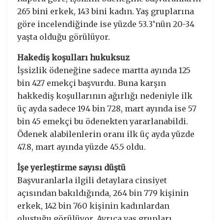
265 bini erkek, 143 bini kadın. Yaş gruplarına
göre incelendiğinde ise yüzde 53.3’nün 20-34
yaşta olduğu görülüyor.
Hakediş koşulları hukuksuz
İşsizlik ödeneğine sadece martta ayında 125
bin 427 emekçi başvurdu. Buna karşın
hakkediş koşullarının ağırlığı nedeniyle ilk
üç ayda sadece 194 bin 728, mart ayında ise 57
bin 45 emekçi bu ödenekten yararlanabildi.
Ödenek alabilenlerin oranı ilk üç ayda yüzde
47.8, mart ayında yüzde 45.5 oldu.
İşe yerleştirme sayısı düştü
Başvuranlarla ilgili detaylara cinsiyet
açısından bakıldığında, 264 bin 779 kişinin
erkek, 142 bin 760 kişinin kadınlardan
oluştuğu görülüyor. Ayrıca yaş grupları