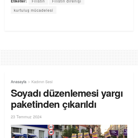
Etiketler:
Filistin
Filistin direnişi
kurtuluş mücadelesi
Anasayfa
Kadının Sesi
Soyadı düzenlemesi yargı
paketinden çıkarıldı
23 Temmuz 2024