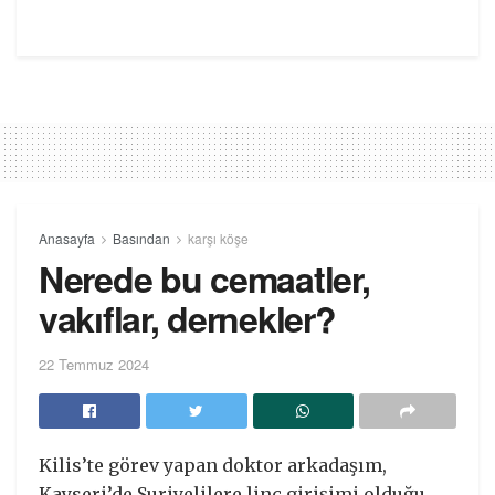
Anasayfa
Basından
karşı köşe
Nerede bu cemaatler,
vakıflar, dernekler?
22 Temmuz 2024
Kilis’te görev yapan doktor arkadaşım,
Kayseri’de Suriyelilere linç girişimi olduğu