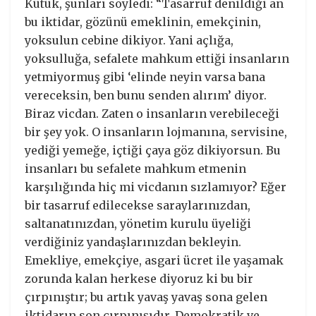
Kütük, şunları söyledi: “Tasarruf denildiği an
bu iktidar, gözünü emeklinin, emekçinin,
yoksulun cebine dikiyor. Yani açlığa,
yoksulluğa, sefalete mahkum ettiği insanların
yetmiyormuş gibi ‘elinde neyin varsa bana
vereceksin, ben bunu senden alırım’ diyor.
Biraz vicdan. Zaten o insanların verebileceği
bir şey yok. O insanların lojmanına, servisine,
yediği yemeğe, içtiği çaya göz dikiyorsun. Bu
insanları bu sefalete mahkum etmenin
karşılığında hiç mi vicdanın sızlamıyor? Eğer
bir tasarruf edilecekse saraylarınızdan,
saltanatınızdan, yönetim kurulu üyeliği
verdiğiniz yandaşlarınızdan bekleyin.
Emekliye, emekçiye, asgari ücret ile yaşamak
zorunda kalan herkese diyoruz ki bu bir
çırpınıştır; bu artık yavaş yavaş sona gelen
iktidarın son çırpınışıdır. Demokratik ve