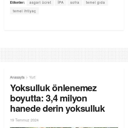
Etiketler:
asgari ücret
İPA
sofra
temel gıda
temel ihtiyaç
Anasayfa
Yurt
Yoksulluk önlenemez
boyutta: 3,4 milyon
hanede derin yoksulluk
19 Temmuz 2024