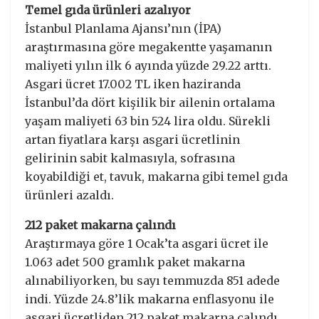
Temel gıda ürünleri azalıyor
İstanbul Planlama Ajansı’nın (İPA)
araştırmasına göre megakentte yaşamanın
maliyeti yılın ilk 6 ayında yüzde 29.22 arttı.
Asgari ücret 17.002 TL iken haziranda
İstanbul’da dört kişilik bir ailenin ortalama
yaşam maliyeti 63 bin 524 lira oldu. Sürekli
artan fiyatlara karşı asgari ücretlinin
gelirinin sabit kalmasıyla, sofrasına
koyabildiği et, tavuk, makarna gibi temel gıda
ürünleri azaldı.
212 paket makarna çalındı
Araştırmaya göre 1 Ocak’ta asgari ücret ile
1.063 adet 500 gramlık paket makarna
alınabiliyorken, bu sayı temmuzda 851 adede
indi. Yüzde 24.8’lik makarna enflasyonu ile
asgari ücretliden 212 paket makarna çalındı.