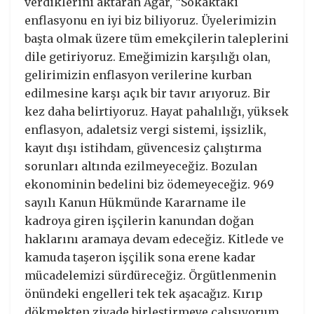
verdiklerini aktaran Ağar, “Sokaktaki
enflasyonu en iyi biz biliyoruz. Üyelerimizin
başta olmak üzere tüm emekçilerin taleplerini
dile getiriyoruz. Emeğimizin karşılığı olan,
gelirimizin enflasyon verilerine kurban
edilmesine karşı açık bir tavır arıyoruz. Bir
kez daha belirtiyoruz. Hayat pahalılığı, yüksek
enflasyon, adaletsiz vergi sistemi, işsizlik,
kayıt dışı istihdam, güvencesiz çalıştırma
sorunları altında ezilmeyeceğiz. Bozulan
ekonominin bedelini biz ödemeyeceğiz. 969
sayılı Kanun Hükmünde Kararname ile
kadroya giren işçilerin kanundan doğan
haklarını aramaya devam edeceğiz. Kitlede ve
kamuda taşeron işçilik sona erene kadar
mücadelemizi sürdüreceğiz. Örgütlenmenin
önündeki engelleri tek tek aşacağız. Kırıp
dökmekten ziyade birleştirmeye çalışıyorum.