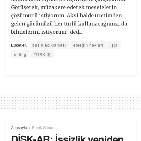
Görüşerek, müzakere ederek meselelerin
çözümünü istiyorum. Aksi halde üretimden
gelen gücümüzü her türlü kullanacağımızı da
bilmelerini istiyorum” dedi.
Etiketler:
basın açıklaması
emeğin hakları
işçi
miting
TÜRK-İŞ
Anasayfa
Emek Gündemi
DİSK-AR: İşsizlik yeniden