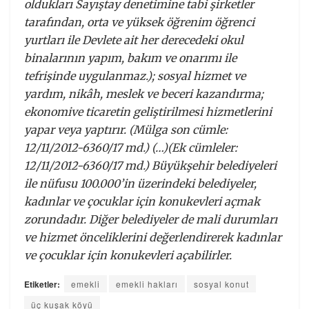
oldukları Sayıştay denetimine tabi şirketler
tarafından, orta ve yüksek öğrenim öğrenci
yurtları ile Devlete ait her derecedeki okul
binalarının yapım, bakım ve onarımı ile
tefrişinde uygulanmaz.); sosyal hizmet ve
yardım, nikâh, meslek ve beceri kazandırma;
ekonomive ticaretin geliştirilmesi hizmetlerini
yapar veya yaptırır. (Mülga son cümle:
12/11/2012-6360/17 md.) (…)(Ek cümleler:
12/11/2012-6360/17 md.) Büyükşehir belediyeleri
ile nüfusu 100.000’in üzerindeki belediyeler,
kadınlar ve çocuklar için konukevleri açmak
zorundadır. Diğer belediyeler de mali durumları
ve hizmet önceliklerini değerlendirerek kadınlar
ve çocuklar için konukevleri açabilirler.
Etiketler:
emekli
emekli hakları
sosyal konut
üç kuşak köyü