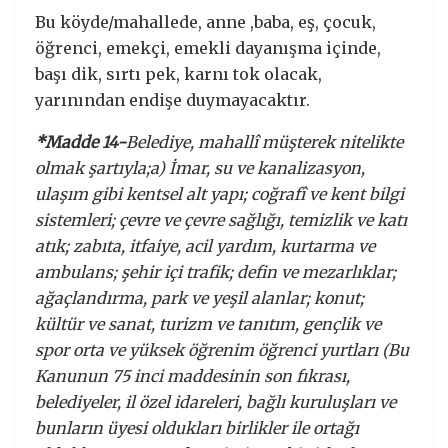
Bu köyde/mahallede, anne ,baba, eş, çocuk,
öğrenci, emekçi, emekli dayanışma içinde,
başı dik, sırtı pek, karnı tok olacak,
yarınından endişe duymayacaktır.
*Madde 14-
Belediye, mahallî müşterek nitelikte
olmak şartıyla;a) İmar, su ve kanalizasyon,
ulaşım gibi kentsel alt yapı; coğrafî ve kent bilgi
sistemleri; çevre ve çevre sağlığı, temizlik ve katı
atık; zabıta, itfaiye, acil yardım, kurtarma ve
ambulans; şehir içi trafik; defin ve mezarlıklar;
ağaçlandırma, park ve yeşil alanlar; konut;
kültür ve sanat, turizm ve tanıtım, gençlik ve
spor orta ve yüksek öğrenim öğrenci yurtları (Bu
Kanunun 75 inci maddesinin son fıkrası,
belediyeler, il özel idareleri, bağlı kuruluşları ve
bunların üyesi oldukları birlikler ile ortağı