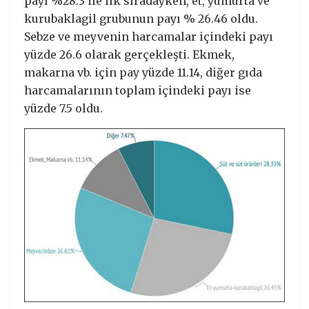
payı %28.3 ile ilk sıradayken, et, yumurta ve
kurubaklagil grubunun payı % 26.46 oldu.
Sebze ve meyvenin harcamalar içindeki payı
yüzde 26.6 olarak gerçekleşti. Ekmek,
makarna vb. için pay yüzde 11.14, diğer gıda
harcamalarının toplam içindeki payı ise
yüzde 7.5 oldu.