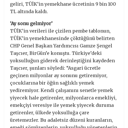
geliri, TÜİK’in yemekhane ücretinin 9 bin 100
TL altında kaldı.
‘Ay sonu gelmiyor’
TÜİK’in verileri ile çizilen pembe tablonun,
TÜİK’in yemekhanesinde çöktüğünü belirten
CHP Genel Başkan Yardımcısı Gamze Şengel
Taşcıer, BirGün’e konuştu. Türkiye’deki
yoksulluğun giderek derinleştiğini kaydeden
Taşcıer, şunları söyledi: “Asgari ücretle
geçinen milyonlar ay sonunu getiremiyor,
çocuklarına bir öğün sağlıklı yemek
yediremiyor. Kendi çalışanını senetle yemek
yiyecek hale getirenler, milyonlarca emekliyi,
emekçiyi veresiye ile yemek yiyecek duruma
getirenler, ülkede yoksulluğa çare
üretemezler. Bu adaletsiz düzeni kuranların,
emeği sömürenlerin, yoksulluğu yönetenlerin