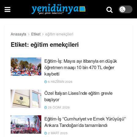
Anasayfa
Etiket
eğitim emekçileri
Etiket:
eğitim emekçileri
Eğitim-İş: Mayıs ayı itibarıyla en düşük
öğretmen maaşı 10 bin 470 TL değer
kaybetti
6 HAZIRAN 2026
Özel İtalyan Lisesi’nde eğitim grevle
başlıyor
28 OCAK 2026
Eğitim-İş “Cumhuriyet ve Emek Yürüyüşü”
Ankara Tandoğan’da tamamlandı
2 MART 2025