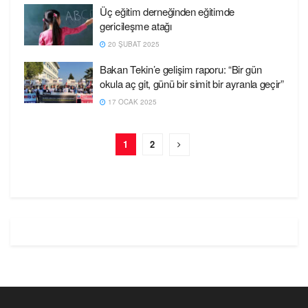
Üç eğitim derneğinden eğitimde
gericileşme atağı
20 ŞUBAT 2025
Bakan Tekin’e gelişim raporu: “Bir gün
okula aç git, günü bir simit bir ayranla geçir”
17 OCAK 2025
1
2