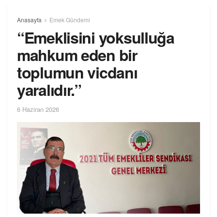
Anasayfa
Emek Gündemi
“Emeklisini yoksulluğa
mahkum eden bir
toplumun vicdanı
yaralıdır.”
6 Haziran 2026