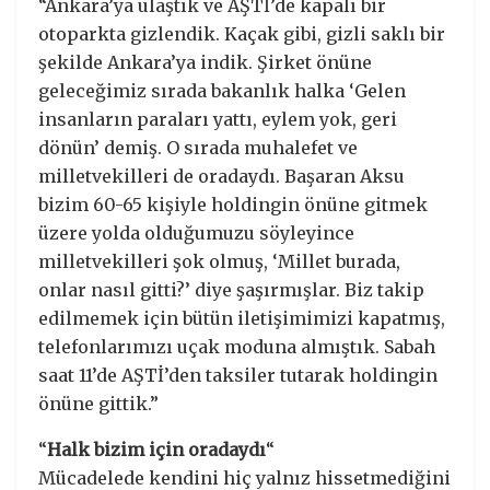
“Ankara’ya ulaştık ve AŞTİ’de kapalı bir
otoparkta gizlendik. Kaçak gibi, gizli saklı bir
şekilde Ankara’ya indik. Şirket önüne
geleceğimiz sırada bakanlık halka ‘Gelen
insanların paraları yattı, eylem yok, geri
dönün’ demiş. O sırada muhalefet ve
milletvekilleri de oradaydı. Başaran Aksu
bizim 60-65 kişiyle holdingin önüne gitmek
üzere yolda olduğumuzu söyleyince
milletvekilleri şok olmuş, ‘Millet burada,
onlar nasıl gitti?’ diye şaşırmışlar. Biz takip
edilmemek için bütün iletişimimizi kapatmış,
telefonlarımızı uçak moduna almıştık. Sabah
saat 11’de AŞTİ’den taksiler tutarak holdingin
önüne gittik.”
“
Halk bizim için oradaydı
“
Mücadelede kendini hiç yalnız hissetmediğini