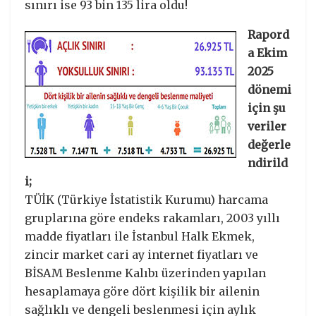
sınırı ise 93 bin 135 lira oldu!
Rapord
a Ekim
2025
dönemi
için şu
veriler
değerle
ndirild
i;
TÜİK (Türkiye İstatistik Kurumu) harcama
gruplarına göre endeks rakamları, 2003 yıllı
madde fiyatları ile İstanbul Halk Ekmek,
zincir market cari ay internet fiyatları ve
BİSAM Beslenme Kalıbı üzerinden yapılan
hesaplamaya göre dört kişilik bir ailenin
sağlıklı ve dengeli beslenmesi için aylık