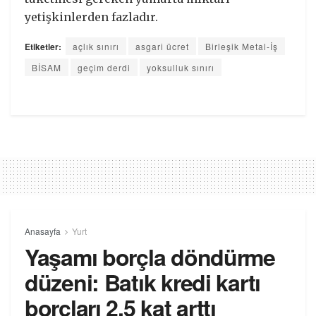
yetişkinlerden fazladır.
Etiketler:
açlık sınırı
asgari ücret
Birleşik Metal-İş
BİSAM
geçim derdi
yoksulluk sınırı
Anasayfa
Yurt
Yaşamı borçla döndürme
düzeni: Batık kredi kartı
borçları 2,5 kat arttı