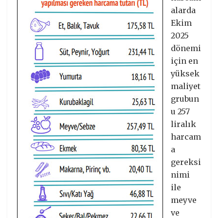
alarda
Ekim
2025
dönemi
için en
yüksek
maliyet
grubun
u 257
liralık
harcam
a
gereksi
nimi
ile
meyve
ve