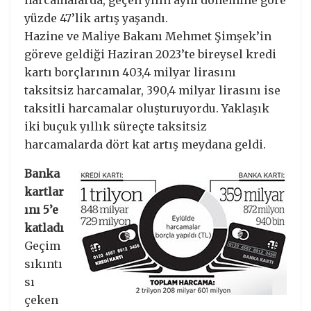
harcamalarda, geçen yılın aynı dönemine göre
yüzde 47’lik artış yaşandı.
Hazine ve Maliye Bakanı Mehmet Şimşek’in
göreve geldiği Haziran 2023’te bireysel kredi
kartı borçlarının 403,4 milyar lirasını
taksitsiz harcamalar, 390,4 milyar lirasını ise
taksitli harcamalar oluşturuyordu. Yaklaşık
iki buçuk yıllık süreçte taksitsiz
harcamalarda dört kat artış meydana geldi.
Banka
kartlar
ını 5’e
katladı
Geçim
sıkıntı
sı
çeken