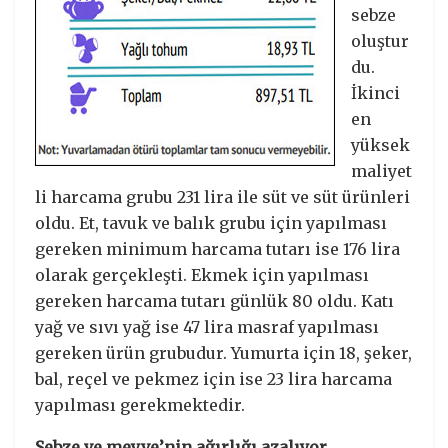
sebze
oluştur
du.
İkinci
en
yüksek
maliyet
li harcama grubu 231 lira ile süt ve süt ürünleri
oldu. Et, tavuk ve balık grubu için yapılması
gereken minimum harcama tutarı ise 176 lira
olarak gerçekleşti. Ekmek için yapılması
gereken harcama tutarı günlük 80 oldu. Katı
yağ ve sıvı yağ ise 47 lira masraf yapılması
gereken ürün grubudur. Yumurta için 18, şeker,
bal, reçel ve pekmez için ise 23 lira harcama
yapılması gerekmektedir.
Sebze ve meyve’nin ağırlığı azalıyor