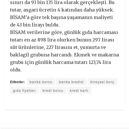
sınırı da 93 bin 135 lira olarak gerçekleşti. Bu
tutar, asgari ücretin 4 katından daha yüksek.
BİSAM’a göre tek başına yaşamanın maliyeti
de 43 bin lirayı buldu.
BİSAM verilerine göre, günlük gıda harcaması
tutarı en az 898 lira olurken bunun 297 lirası
süt ürünlerine, 227 lirasını et, yumurta ve
baklagil grubuna harcandı. Ekmek ve makarna
grubu için günlük harcama tutarı 123,74 lira
oldu.
Etiketler:
banka borcu
banka kredisi
bireysel borç
gıda fiyatları
kredi borcu
kredi kartı