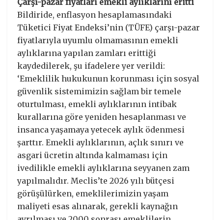
Çarşı-pazar fiyatları emekli aylıklarını eritti
Bildiride, enflasyon hesaplamasındaki
Tüketici Fiyat Endeksi’nin (TÜFE) çarşı-pazar
fiyatlarıyla uyumlu olmamasının emekli
aylıklarına yapılan zamları erittiği
kaydedilerek, şu ifadelere yer verildi:
‘Emeklilik hukukunun korunması için sosyal
güvenlik sistemimizin sağlam bir temele
oturtulması, emekli aylıklarının intibak
kurallarına göre yeniden hesaplanması ve
insanca yaşamaya yetecek aylık ödenmesi
şarttır. Emekli aylıklarının, açlık sınırı ve
asgari ücretin altında kalmaması için
ivedilikle emekli aylıklarına seyyanen zam
yapılmalıdır. Meclis’te 2026 yılı bütçesi
görüşülürken, emeklilerimizin yaşam
maliyeti esas alınarak, gerekli kaynağın
ayrılması ve 2000 sonrası emeklilerin