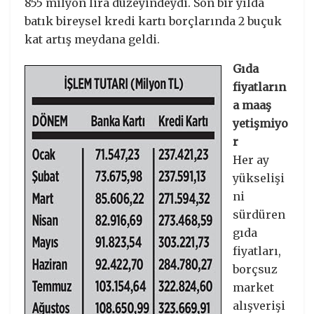
855 milyon lira düzeyindeydi. Son bir yılda
batık bireysel kredi kartı borçlarında 2 buçuk
kat artış meydana geldi.
Gıda
fiyatların
a maaş
yetişmiyo
r
Her ay
yükselişi
ni
sürdüren
gıda
fiyatları,
borçsuz
market
alışverişi