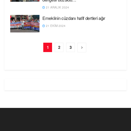
21 ARALIK 2024
Emeklinin cüzdanı hafif dertleri ağır
21 EKIM 2024
1
2
3