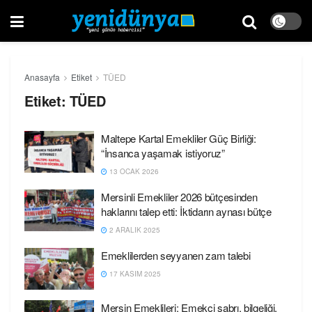
Anasayfa
Etiket
TÜED
Etiket:
TÜED
Maltepe Kartal Emekliler Güç Birliği:
“İnsanca yaşamak istiyoruz”
13 OCAK 2026
Mersinli Emekliler 2026 bütçesinden
haklarını talep etti: İktidarın aynası bütçe
2 ARALIK 2025
Emeklilerden seyyanen zam talebi
17 KASIM 2025
Mersin Emeklileri: Emekçi sabrı, bilgeliği,