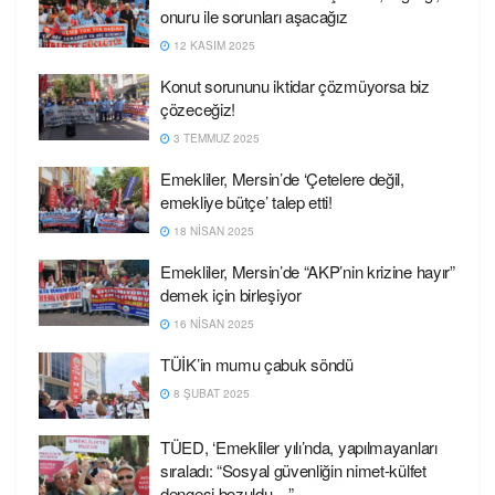
onuru ile sorunları aşacağız
12 KASIM 2025
Konut sorununu iktidar çözmüyorsa biz
çözeceğiz!
3 TEMMUZ 2025
Emekliler, Mersin’de ‘Çetelere değil,
emekliye bütçe’ talep etti!
18 NISAN 2025
Emekliler, Mersin’de “AKP’nin krizine hayır”
demek için birleşiyor
16 NISAN 2025
TÜİK’in mumu çabuk söndü
8 ŞUBAT 2025
TÜED, ‘Emekliler yılı’nda, yapılmayanları
sıraladı: “Sosyal güvenliğin nimet-külfet
dengesi bozuldu…”